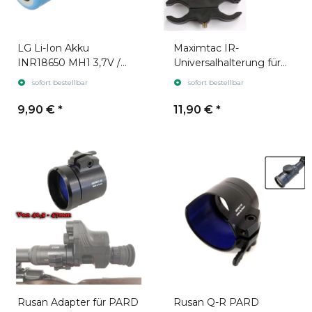
LG Li-Ion Akku
Maximtac IR-
INR18650 MH1 3,7V /
Universalhalterung für
3200mAh geeignet für
Lauf und Zielfernrohr
sofort bestellbar
sofort bestellbar
ICU, Pard und Sytong
9,90 €
*
11,90 €
*
Rusan Adapter für PARD
Rusan Q-R PARD