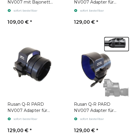
NV007 mit Bajonett
NV007 Adapter für
Aufnahme
Zielfernrohr Leica
sofort bestellbar
sofort bestellbar
Magnus gen. 2
109,00 €
*
129,00 €
*
Rusan Q-R PARD
Rusan Q-R PARD
NV007 Adapter für
NV007 Adapter für
Zielfernrohr Swarovski
Zielfernrohr Swarovski
sofort bestellbar
sofort bestellbar
Z6i gen. 1
Z6i gen. 2
129,00 €
*
129,00 €
*