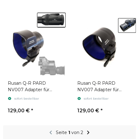
Rusan Q-R PARD
Rusan Q-R PARD
NV007 Adapter für
NV007 Adapter für
Zielfernrohr Swarovski
Zielfernrohr Zeiss V8
sofort bestellbar
sofort bestellbar
Z8i
129,00 €
*
129,00 €
*
Seite
1
von 2