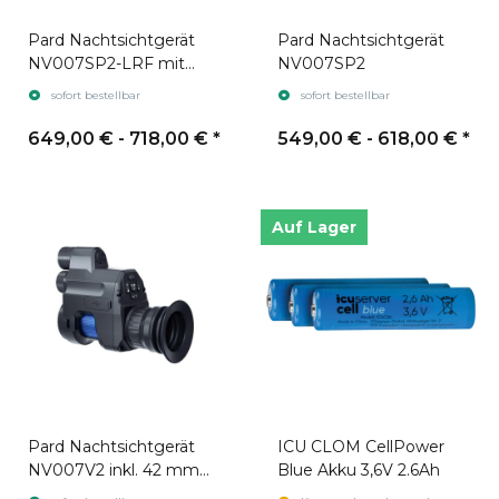
Pard Nachtsichtgerät
Pard Nachtsichtgerät
NV007SP2-LRF mit
NV007SP2
Laser-
sofort bestellbar
sofort bestellbar
Entfernungsmesser
649,00 € -
718,00 €
*
549,00 € -
618,00 €
*
Auf Lager
Pard Nachtsichtgerät
ICU CLOM CellPower
NV007V2 inkl. 42 mm
Blue Akku 3,6V 2.6Ah
Montageadapter