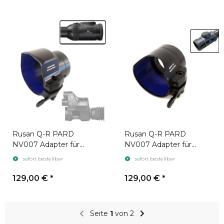
Rusan Q-R PARD
Rusan Q-R PARD
NV007 Adapter für
NV007 Adapter für
Zielfernrohr Swarovski
Zielfernrohr Zeiss V8
sofort bestellbar
sofort bestellbar
Z8i
129,00 €
*
129,00 €
*
Seite
1
von 2