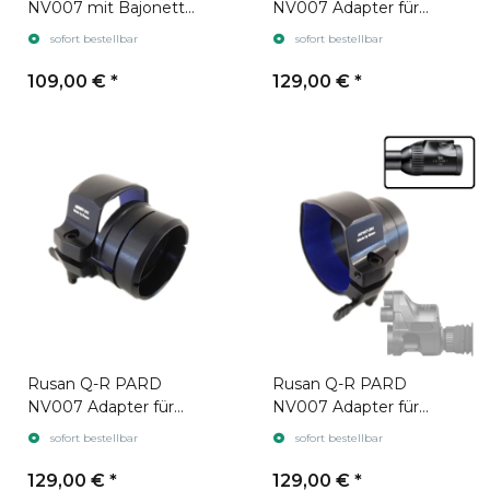
NV007 mit Bajonett
NV007 Adapter für
Aufnahme
Zielfernrohr Leica
sofort bestellbar
sofort bestellbar
Magnus gen. 2
109,00 €
*
129,00 €
*
Rusan Q-R PARD
Rusan Q-R PARD
NV007 Adapter für
NV007 Adapter für
Zielfernrohr Swarovski
Zielfernrohr Swarovski
sofort bestellbar
sofort bestellbar
Z6i gen. 1
Z6i gen. 2
129,00 €
*
129,00 €
*