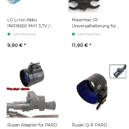
LG Li-Ion Akku
Maximtac IR-
INR18650 MH1 3,7V /
Universalhalterung für
3200mAh geeignet für
Lauf und Zielfernrohr
sofort bestellbar
sofort bestellbar
ICU, Pard und Sytong
9,90 €
*
11,90 €
*
Rusan Adapter für PARD
Rusan Q-R PARD