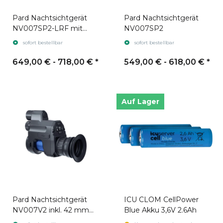
Pard Nachtsichtgerät
Pard Nachtsichtgerät
NV007SP2-LRF mit
NV007SP2
Laser-
sofort bestellbar
sofort bestellbar
Entfernungsmesser
649,00 € -
718,00 €
*
549,00 € -
618,00 €
*
Auf Lager
Pard Nachtsichtgerät
ICU CLOM CellPower
NV007V2 inkl. 42 mm
Blue Akku 3,6V 2.6Ah
Montageadapter