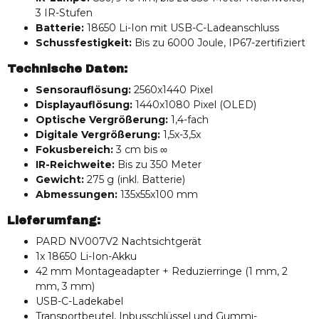
3 IR-Stufen
Batterie:
18650 Li-Ion mit USB-C-Ladeanschluss
Schussfestigkeit:
Bis zu 6000 Joule, IP67-zertifiziert
Technische Daten:
Sensorauflösung:
2560x1440 Pixel
Displayauflösung:
1440x1080 Pixel (OLED)
Optische Vergrößerung:
1,4-fach
Digitale Vergrößerung:
1,5x-3,5x
Fokusbereich:
3 cm bis ∞
IR-Reichweite:
Bis zu 350 Meter
Gewicht:
275 g (inkl. Batterie)
Abmessungen:
135x55x100 mm
Lieferumfang:
PARD NV007V2 Nachtsichtgerät
1x 18650 Li-Ion-Akku
42 mm Montageadapter + Reduzierringe (1 mm, 2
mm, 3 mm)
USB-C-Ladekabel
Transportbeutel, Inbusschlüssel und Gummi-