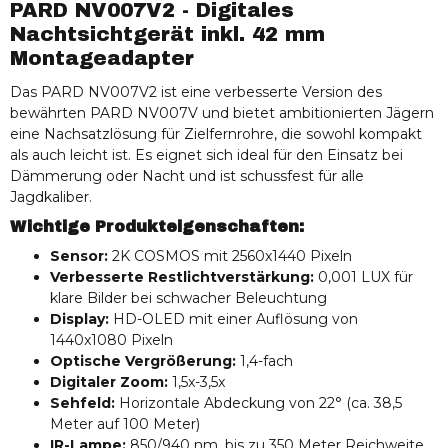
PARD NV007V2 - Digitales
Nachtsichtgerät inkl. 42 mm
Montageadapter
Das PARD NV007V2 ist eine verbesserte Version des
bewährten PARD NV007V und bietet ambitionierten Jägern
eine Nachsatzlösung für Zielfernrohre, die sowohl kompakt
als auch leicht ist. Es eignet sich ideal für den Einsatz bei
Dämmerung oder Nacht und ist schussfest für alle
Jagdkaliber.
Wichtige Produkteigenschaften:
Sensor:
2K COSMOS mit 2560x1440 Pixeln
Verbesserte Restlichtverstärkung:
0,001 LUX für
klare Bilder bei schwacher Beleuchtung
Display:
HD-OLED mit einer Auflösung von
1440x1080 Pixeln
Optische Vergrößerung:
1,4-fach
Digitaler Zoom:
1,5x-3,5x
Sehfeld:
Horizontale Abdeckung von 22° (ca. 38,5
Meter auf 100 Meter)
IR-Lampe:
850/940 nm, bis zu 350 Meter Reichweite,