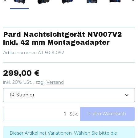
Pard Nachtsichtgerät NV007V2
inkl. 42 mm Montageadapter
Artikelnummer:
AT-50-3-092
299,00 €
inkl. 20% USt. , zzgl.
Versand
IR-Strahler
Stk.
In den Warenkorb
x
Dieser Artikel hat Variationen. Wählen Sie bitte die