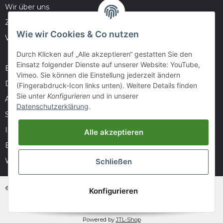
Wir über uns
Zahlungsmöglichkeiten
Wie wir Cookies & Co nutzen
Versandinformationen
Durch Klicken auf „Alle akzeptieren“ gestatten Sie den
Einsatz folgender Dienste auf unserer Website: YouTube,
Barrierefreiheitserklärung
Vimeo. Sie können die Einstellung jederzeit ändern
Datenschutz
(Fingerabdruck-Icon links unten). Weitere Details finden
Sie unter
Konfigurieren
und in unserer
AGB
Datenschutzerklärung
.
Sitemap
Impressum
Alle akzeptieren
Batteriegesetzhinweise
Widerrufsrecht
Schließen
© huntivity-group.at
Konfigurieren
* Alle Preise inkl. gesetzlicher USt., zzgl.
Versand
Powered by
JTL-Shop