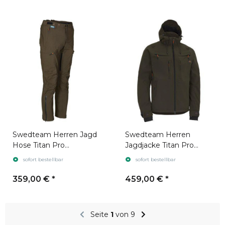
Swedteam Herren Jagd
Swedteam Herren
Hose Titan Pro
Jagdjacke Titan Pro
Swedteam Green
Swedteam Green
sofort bestellbar
sofort bestellbar
359,00 €
*
459,00 €
*
Seite
1
von 9