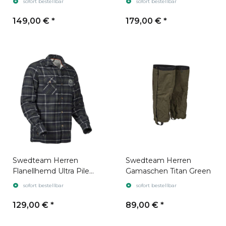
sofort bestellbar
sofort bestellbar
149,00 €
*
179,00 €
*
Swedteam Herren
Swedteam Herren
Flanellhemd Ultra Pile
Gamaschen Titan Green
Hunting Green
sofort bestellbar
sofort bestellbar
129,00 €
*
89,00 €
*