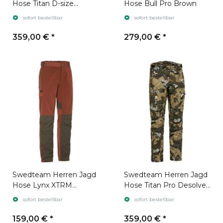
Hose Titan D-size
Hose Bull Pro Brown
Swedteam Green
sofort bestellbar
sofort bestellbar
359,00 €
*
279,00 €
*
Swedteam Herren Jagd
Swedteam Herren Jagd
Hose Lynx XTRM
Hose Titan Pro Desolve
Antibite Dark Orange
Veil
sofort bestellbar
sofort bestellbar
159,00 €
*
359,00 €
*