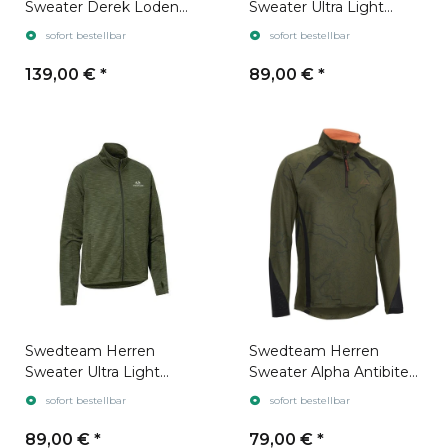
Sweater Derek Loden
Sweater Ultra Light
Green
Green
sofort bestellbar
sofort bestellbar
139,00 €
*
89,00 €
*
Swedteam Herren
Swedteam Herren
Sweater Ultra Light
Sweater Alpha Antibite
Green
Printed Green
sofort bestellbar
sofort bestellbar
89,00 €
*
79,00 €
*