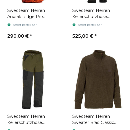
Swedteam Herren
Swedteam Herren
Anorak Ridge Pro
Keilerschutzhose
Desolve Fire
Protection D-size
sofort bestellbar
sofort bestellbar
Desolve Fire
290,00 €
*
525,00 €
*
Swedteam Herren
Swedteam Herren
Keilerschutzhose
Sweater Brad Classic
Protection D-size
Brown