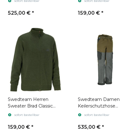
sofort bestellbar
sofort bestellbar
Swedteam Green
525,00 €
*
159,00 €
*
Swedteam Herren
Swedteam Damen
Sweater Brad Classic
Keilerschutzhose
Loden Green
Protection Swedteam
sofort bestellbar
sofort bestellbar
Green
159,00 €
*
535,00 €
*