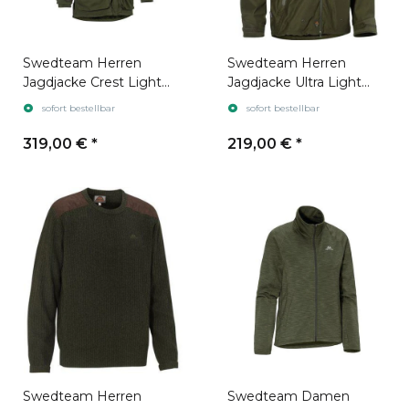
Swedteam Herren
Swedteam Herren
Jagdjacke Crest Light
Jagdjacke Ultra Light
Classic Olive Green
Pro Swedteam Green
sofort bestellbar
sofort bestellbar
319,00 €
*
219,00 €
*
Swedteam Herren
Swedteam Damen