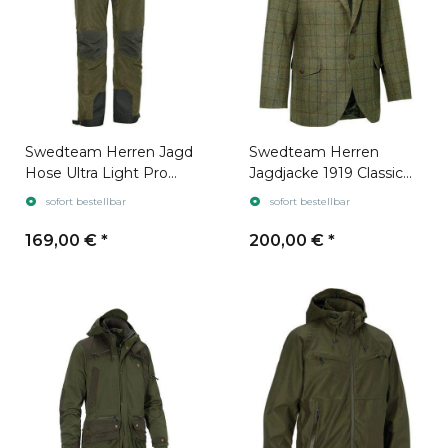
Swedteam Herren Jagd
Swedteam Herren
Hose Ultra Light Pro
Jagdjacke 1919 Classic
Swedteam Green
Tweed Green
sofort bestellbar
sofort bestellbar
169,00 €
*
200,00 €
*