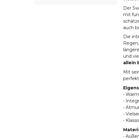
Der Sw
mit fun
schätze
auch b
Die int
Regen, 
länger
und vie
allein
Mit sei
perfekt
Eigens
• Warm
• Inte
• Atmun
• Viels
• Klass
Materi
• Außen