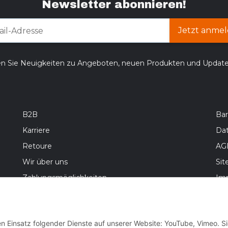
Newsletter abonnieren!
Jetzt anmel
en Sie Neuigkeiten zu Angeboten, neuen Produkten und Updat
B2B
Bar
Karriere
Da
Retoure
AG
Wir über uns
Si
Zahlungsmöglichkeiten
Im
Versandinformationen
Bat
Wid
en Einsatz folgender Dienste auf unserer Website: YouTube, Vimeo. S