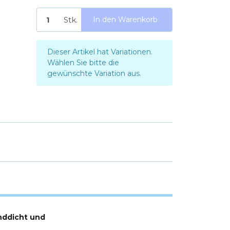
Stk.
In den Warenkorb
x
Dieser Artikel hat Variationen.
Wählen Sie bitte die
gewünschte Variation aus.
nddicht und