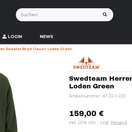
LOGIN
NEWS
n Sweater Brad Classic Loden Green
Swedteam Herren
Loden Green
Artikelnummer:
AT-22-1-033
159,00 €
inkl. 20% USt. , zzgl.
Versand