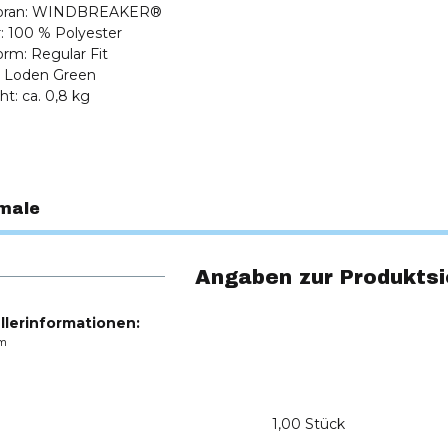
bran: WINDBREAKER®
r: 100 % Polyester
orm: Regular Fit
e: Loden Green
ht: ca. 0,8 kg
male
Angaben zur Produktsi
llerinformationen:
m
1,00 Stück