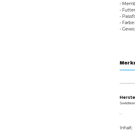
• Mem
• Futte
• Passf
• Farb
• Gewic
Merk
Herste
Swedtea
, ,
Inhalt: