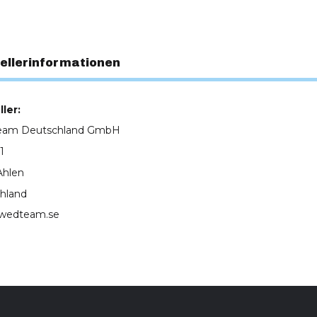
ellerinformationen
ler:
eam Deutschland GmbH
1
Ahlen
hland
wedteam.se