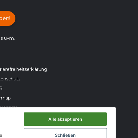
den!
es uvm.
rierefreiheitserklärung
tenschutz
B
temap
pressum
teriegesetzhinweise
Alle akzeptieren
errufsrecht
ie
Schließen