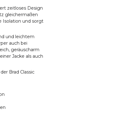
rt zeitloses Design
utz gleichermaßen
e Isolation und sorgt
ind und leichtem
rper auch bei
eich, geräuscharm
einer Jacke als auch
der Brad Classic
ion
ten