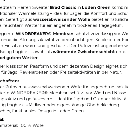
edteam Herren Sweater
Brad Classic
in
Loden Green
kombinie
ktionaler Wärmeleistung – ideal für Jäger, die Komfort und Sch
n. Gefertigt aus
wasserabweisender Wolle
bietet er natürlich
ei feuchtem Wetter für ein angenehm trockenes Tragegefühl.
egrierte
WINDBREAKER®-Membran
schützt zuverlässig vor W
ohne die Atmungsaktivität zu beeinträchtigen. So bleibt der Kö
en Einsätzen warm und geschützt. Der Pullover ist angenehm w
lseitig tragbar – sowohl als
wärmende Zwischenschicht
unter 
 bei gutem Wetter
.
ner klassischen Passform und dem dezenten Design eignet sich 
 für Jagd, Revierarbeiten oder Freizeitaktivitäten in der Natur.
chaften:
er Pullover aus wasserabweisender Wolle für angenehme Isolat
grierte WINDBREAKER®-Membran schützt vor Wind und Nässe
gsaktiv und geräuscharm – ideal für Jagd und Outdoor-Aktivitä
eitig tragbar als Midlayer oder eigenständige Oberbekleidung
isches, funktionales Design in Loden Green
al:
material: 100 % Wolle