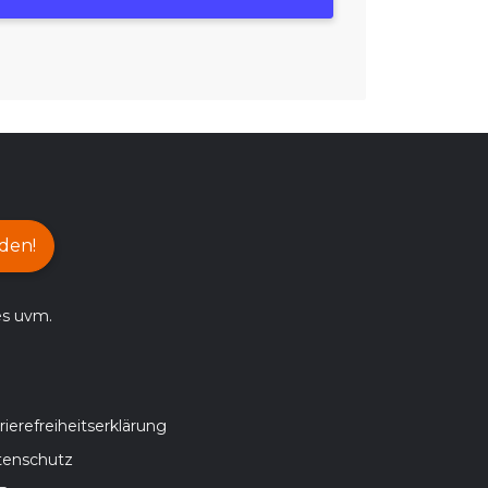
den!
es uvm.
rierefreiheitserklärung
tenschutz