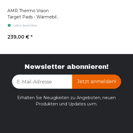
AMR Thermo Vision
Target Pads - Wärmebild
Zielpads Display
sofort bestellbar
24x10Stk.
239,00 €
*
Newsletter abonnieren!
Jetzt anmelden!
Erhalten Sie Neuigkeiten zu Angeboten, neuen
Produkten und Updates uvm.