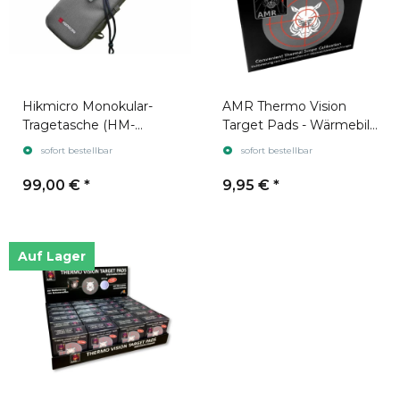
Hikmicro Monokular-
AMR Thermo Vision
Tragetasche (HM-
Target Pads - Wärmebild
MONO BAG)
Zielpads 10 Stück
sofort bestellbar
sofort bestellbar
99,00 €
*
9,95 €
*
Auf Lager