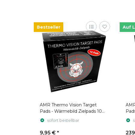
Bestseller
Auf 
AMR Thermo Vision Target
AMR
Pads - Wärmebild Zielpads 10
Pads
Stück
Disp
sofort bestellbar
s
9,95 €
*
239