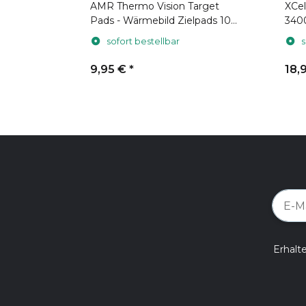
AMR Thermo Vision Target
XCel
Pads - Wärmebild Zielpads 10
340
Stück
für 
sofort bestellbar
s
9,95 €
*
18,
Erhalt