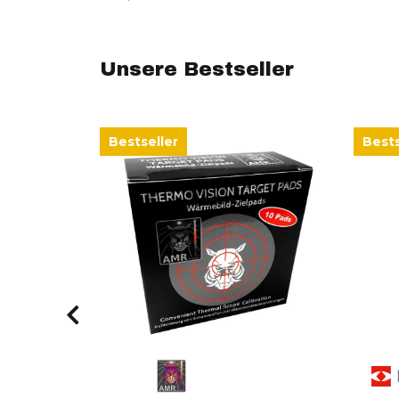
Unsere Bestseller
Bestseller
Bests
madapter
ss