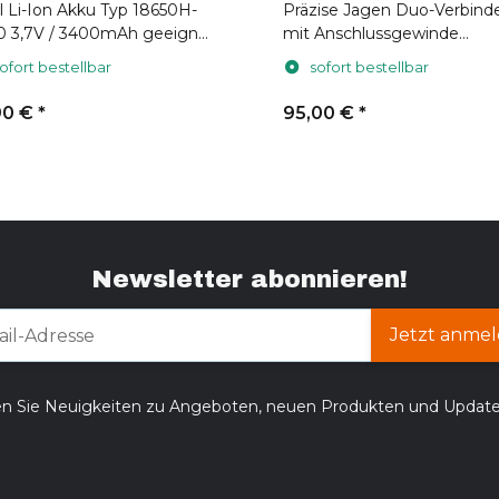
l Li-Ion Akku Typ 18650H-
Präzise Jagen Duo-Verbind
0 3,7V / 3400mAh geeignet
mit Anschlussgewinde
Hikmicro
M52x0,75 (für Hikmicro
ofort bestellbar
sofort bestellbar
Thunder)
90 €
*
95,00 €
*
Newsletter abonnieren!
Jetzt anmel
en Sie Neuigkeiten zu Angeboten, neuen Produkten und Updat