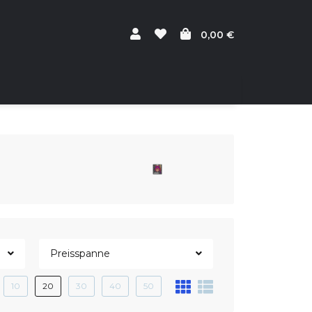
0,00 €
Preisspanne
10
20
30
40
50