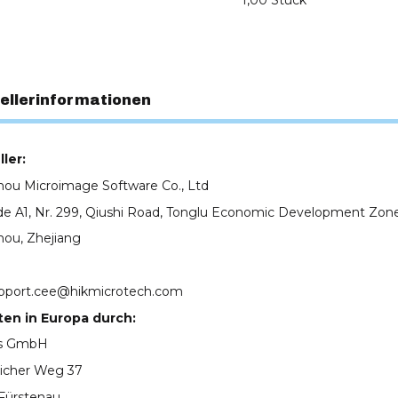
1,00 Stück
ellerinformationen
ler:
ou Microimage Software Co., Ltd
e A1, Nr. 299, Qiushi Road, Tonglu Economic Development Zone
ou, Zhejiang
pport.cee@hikmicrotech.com
ten in Europa durch:
cs GmbH
icher Weg 37
Fürstenau