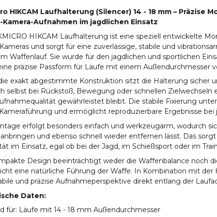
ro HIKCAM Laufhalterung (Silencer) 14 - 18 mm
– Präzise M
-Kamera-Aufnahmen im jagdlichen Einsatz
KMICRO HIKCAM Laufhalterung ist eine speziell entwickelte Mo
Kameras und sorgt für eine zuverlässige, stabile und vibrations
am Waffenlauf. Sie wurde für den jagdlichen und sportlichen Eins
 eine präzise Passform für Läufe mit einem Außendurchmesser v
ie exakt abgestimmte Konstruktion sitzt die Halterung sicher u
h selbst bei Rückstoß, Bewegung oder schnellen Zielwechseln e
fnahmequalität gewährleistet bleibt. Die stabile Fixierung unter
 Kameraführung und ermöglicht reproduzierbare Ergebnisse bei 
ntage erfolgt besonders einfach und werkzeugarm, wodurch sic
 anbringen und ebenso schnell wieder entfernen lässt. Das sorg
lität im Einsatz, egal ob bei der Jagd, im Schießsport oder im Trai
mpakte Design beeinträchtigt weder die Waffenbalance noch 
icht eine natürliche Führung der Waffe. In Kombination mit de
abile und präzise Aufnahmeperspektive direkt entlang der Laufa
ische Daten:
d für: Läufe mit 14 - 18 mm Außendurchmesser