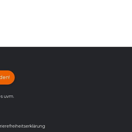
den!
es uvm.
rierefreiheitserklärung