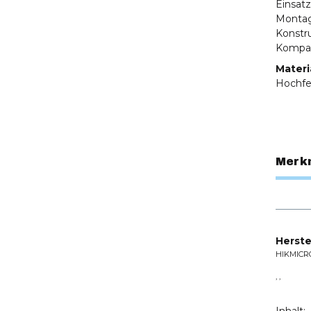
Einsatz
Montag
Konstru
Kompat
Materi
Hochfe
Merk
Herste
HIKMICR
, ,