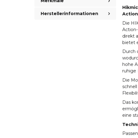
Merkmale
Hikmic
Herstellerinformationen
Action
Die HI
Action-
direkt 
bietet
Durch d
wodurc
hohe Au
ruhige
Die Mo
schnell
Flexibi
Das ko
ermögl
eine st
Techn
Passen