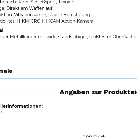
bereich: Jagd, Schießsport, Training
e: Direkt am Waffenlauf
ktion: Vibrationsarme, stabile Befestigung
ibilität: HIKMICRO HIKCAM Action-Kamera
al:
ster Metallkörper mit widerstandsfähiger, stoßfester Oberfläc
male
Angaben zur Produktsi
llerinformationen:
O