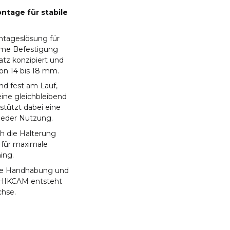
ontage für stabile
ntageslösung für
arme Befestigung
atz konzipiert und
on 14 bis 18 mm.
nd fest am Lauf,
ine gleichbleibend
stützt dabei eine
jeder Nutzung.
h die Halterung
t für maximale
ning.
die Handhabung und
r HIKCAM entsteht
chse.