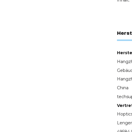
Inhalt:
Herst
Herstel
Hangzh
Gebäud
Hangzh
China
techsu
Vertre
Hopti
Lenger
49584 