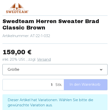
Swedteam Herren Sweater Brad
Classic Brown
Artikelnummer:
AT-22-1-032
159,00 €
inkl. 20% USt. , zzgl.
Versand
Größe
Stk.
In den Warenkorb
x
Dieser Artikel hat Variationen. Wählen Sie bitte die
gewünschte Variation aus.