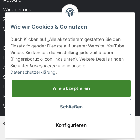
Wir über uns
Zahlungsmöglichkeiten
Wie wir Cookies & Co nutzen
Versandinformationen
Durch Klicken auf „Alle akzeptieren“ gestatten Sie den
Einsatz folgender Dienste auf unserer Website: YouTube,
Barrierefreiheitserklärung
Vimeo. Sie können die Einstellung jederzeit ändern
Datenschutz
(Fingerabdruck-Icon links unten). Weitere Details finden
Sie unter
Konfigurieren
und in unserer
AGB
Datenschutzerklärung
.
Sitemap
Impressum
Alle akzeptieren
Batteriegesetzhinweise
Widerrufsrecht
Schließen
© huntivity-group.at
Konfigurieren
* Alle Preise inkl. gesetzlicher USt., zzgl.
Versand