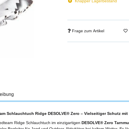
Knapper Lagerbestand
Frage zum Artikel
eibung
am Schlauchtuch Ridge DESOLVE® Zero – Vielseitiger Schutz mit
dteam Ridge Schlauchtuch im einzigartigen
DESOLVE® Zero Tarnmu
aler Begleiter für Jagd und Outdoor-Aktivitäten bei kaltem Wetter. Es läs