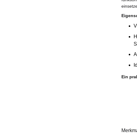
einsetz
Eigens
V
H
S
A
I
Ein pra
Merkm