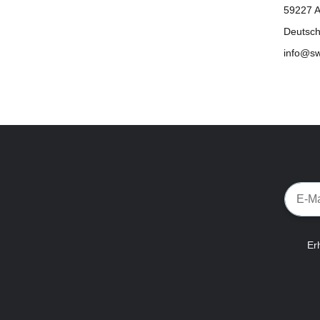
59227 A
Deutsch
info@s
Er