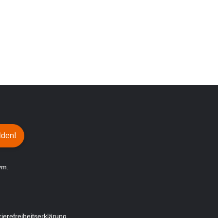
lden!
vm.
rierefreiheitserklärung