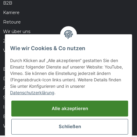
B2B
Karriere
Retoure
Wir über uns
Zahlungsmöglichkeiten
Wie wir Cookies & Co nutzen
Versandinformationen
Durch Klicken auf „Alle akzeptieren“ gestatten Sie den
Einsatz folgender Dienste auf unserer Website: YouTube,
Barrierefreiheitserklärung
Vimeo. Sie können die Einstellung jederzeit ändern
Datenschutz
(Fingerabdruck-Icon links unten). Weitere Details finden
Sie unter
Konfigurieren
und in unserer
AGB
Datenschutzerklärung
.
Sitemap
Impressum
Alle akzeptieren
Batteriegesetzhinweise
Widerrufsrecht
Schließen