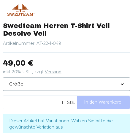
Swedteam Herren T-Shirt Veil
Desolve Veil
Artikelnummer:
AT-22-1-049
49,00 €
inkl. 20% USt. , zzgl.
Versand
Größe
Stk.
In den Warenkorb
x
Dieser Artikel hat Variationen. Wählen Sie bitte die
gewünschte Variation aus.