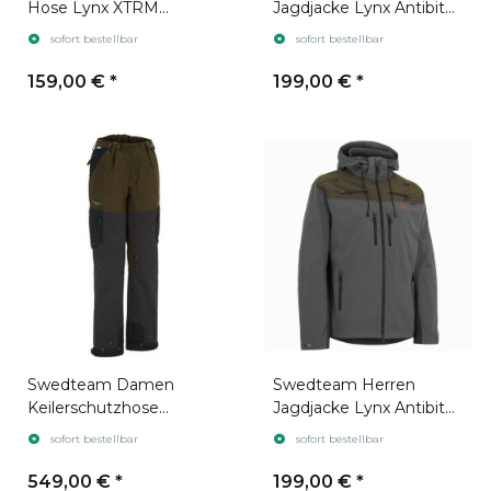
Hose Lynx XTRM
Jagdjacke Lynx Antibite
Antibite Hunting Green
Hunting Green
sofort bestellbar
sofort bestellbar
159,00 €
*
199,00 €
*
Swedteam Damen
Swedteam Herren
Keilerschutzhose
Jagdjacke Lynx Antibite
Protection XTRM
Dark Grey
sofort bestellbar
sofort bestellbar
Swedteam Green
549,00 €
*
199,00 €
*