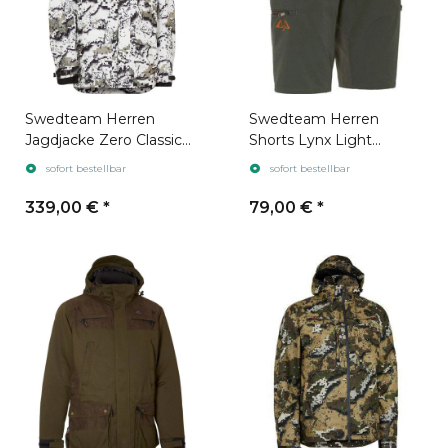
Swedteam Herren
Swedteam Herren
Jagdjacke Zero Classic
Shorts Lynx Light
Desolve Zero
Swedteam Green
sofort bestellbar
sofort bestellbar
339,00 €
*
79,00 €
*