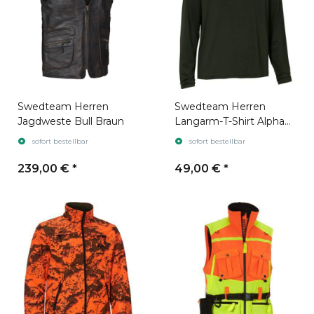
Swedteam Herren
Swedteam Herren
Jagdweste Bull Braun
Langarm-T-Shirt Alpha
LS Swedteam Green
sofort bestellbar
sofort bestellbar
239,00 €
*
49,00 €
*