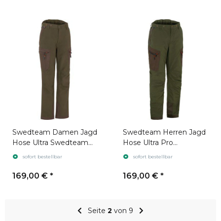
Swedteam Damen Jagd
Swedteam Herren Jagd
Hose Ultra Swedteam
Hose Ultra Pro
Green
Swedteam Green
sofort bestellbar
sofort bestellbar
169,00 €
*
169,00 €
*
Seite
2
von 9