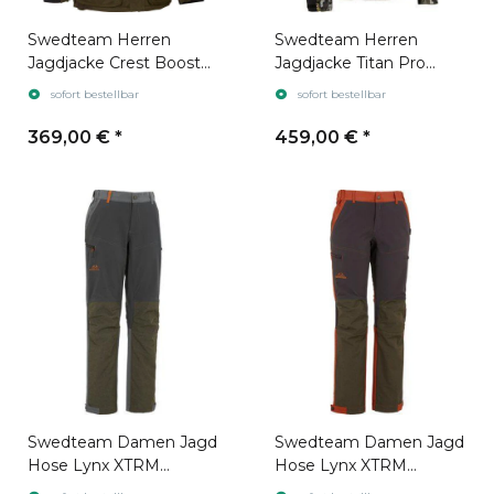
Swedteam Herren
Swedteam Herren
Jagdjacke Crest Booster
Jagdjacke Titan Pro
Classic Olive Green
Desolve Veil
sofort bestellbar
sofort bestellbar
369,00 €
*
459,00 €
*
Swedteam Damen Jagd
Swedteam Damen Jagd
Hose Lynx XTRM
Hose Lynx XTRM
Antibite Dark Grey
Antibite Swedteam