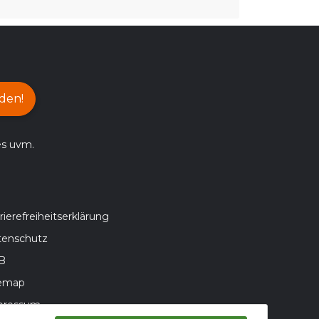
den!
es uvm.
rierefreiheitserklärung
tenschutz
B
temap
pressum