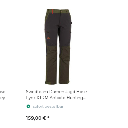
ose
Swedteam Damen Jagd Hose
rey
Lynx XTRM Antibite Hunting
Green
sofort bestellbar
159,00 €
*