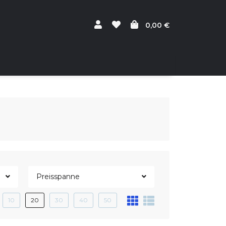
0,00 €
Preisspanne
10
20
30
40
50