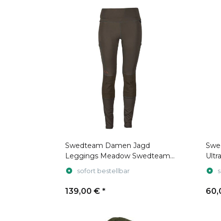
Swedteam Damen Jagd
Swe
Leggings Meadow Swedteam
Ultr
Green
sofort bestellbar
s
139,00 €
*
60,