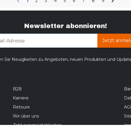
1
2
3
4
5
6
7
8
9
Newsletter abonnieren!
Jetzt anmel
en Sie Neuigkeiten zu Angeboten, neuen Produkten und Updat
B2B
Bar
Karriere
Da
Retoure
AG
Wir über uns
Si
Zahlungsmöglichkeiten
Im