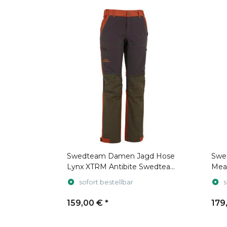
Swedteam Damen Jagd Hose
Swe
Lynx XTRM Antibite Swedteam
Mea
Orange
sofort bestellbar
s
159,00 €
*
179