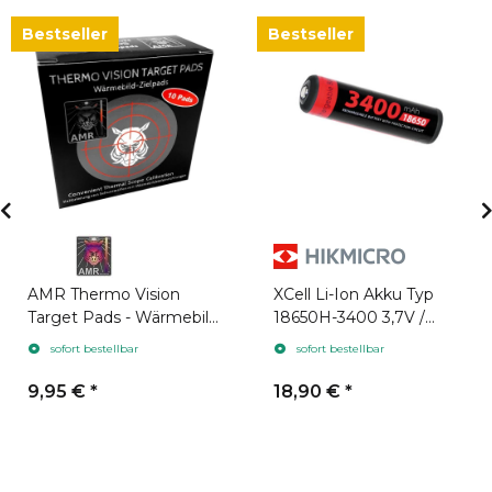
Bestseller
Bestseller
AMR Thermo Vision
XCell Li-Ion Akku Typ
Target Pads - Wärmebild
18650H-3400 3,7V /
Zielpads 10 Stück
3400mAh geeignet für
sofort bestellbar
sofort bestellbar
Hikmicro
9,95 €
*
18,90 €
*