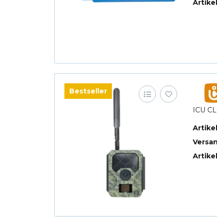
Artike
Bestseller
ICU C
Artik
Versa
Artike