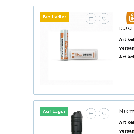
Bestseller
ICU CL
Artik
Versa
Artike
Maximt
Auf Lager
Artik
Versa