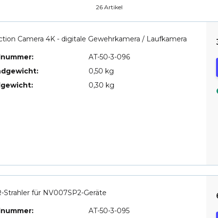
26 Artikel
ction Camera 4K - digitale Gewehrkamera / Laufkamera
elnummer:
AT-50-3-096
ndgewicht:
0,50 kg
lgewicht:
0,30 kg
R-Strahler für NV007SP2-Geräte
elnummer:
AT-50-3-095