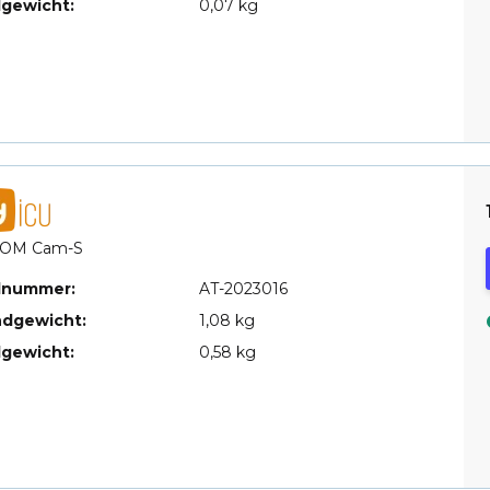
lgewicht:
0,07 kg
LOM Cam-S
elnummer:
AT-2023016
ndgewicht:
1,08 kg
lgewicht:
0,58 kg