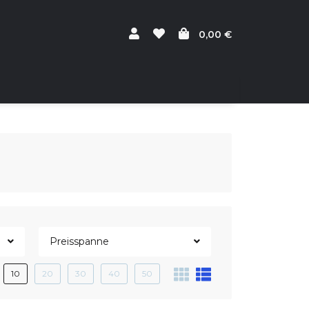
0,00 €
Preisspanne
10
20
30
40
50