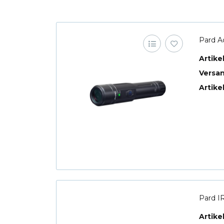
Pard A
Artik
Versa
Artike
Pard I
Artik