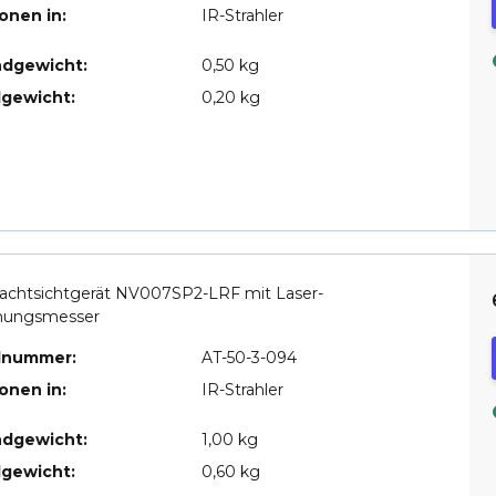
ionen in:
IR-Strahler
ndgewicht:
0,50 kg
lgewicht:
0,20 kg
achtsichtgerät NV007SP2-LRF mit Laser-
nungsmesser
elnummer:
AT-50-3-094
ionen in:
IR-Strahler
ndgewicht:
1,00 kg
lgewicht:
0,60 kg