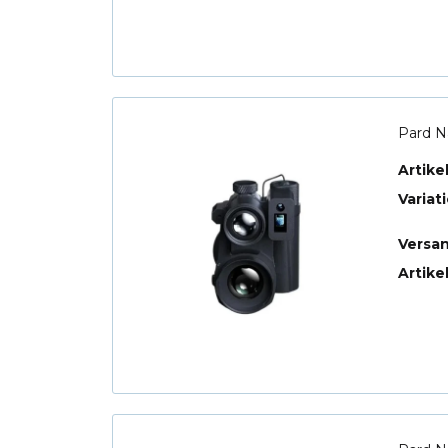
Pard N
Artik
Variat
Versa
Artike