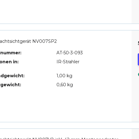
achtsichtgerät NV007SP2
elnummer:
AT-50-3-093
ionen in:
IR-Strahler
ndgewicht:
1,00 kg
lgewicht:
0,60 kg