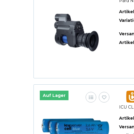
Pard N
Artik
Variat
Versa
Artike
Auf Lager
ICU CL
Artik
Versa