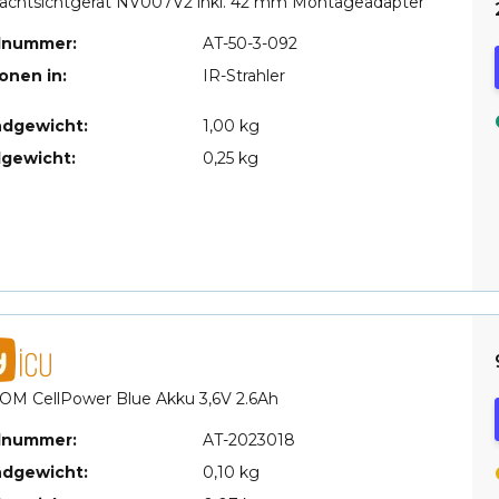
achtsichtgerät NV007V2 inkl. 42 mm Montageadapter
elnummer:
AT-50-3-092
ionen in:
IR-Strahler
ndgewicht:
1,00 kg
lgewicht:
0,25 kg
OM CellPower Blue Akku 3,6V 2.6Ah
elnummer:
AT-2023018
ndgewicht:
0,10 kg