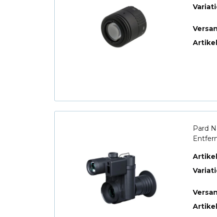
Variat
Versa
Artike
Pard N
Entfer
Artik
Variat
Versa
Artike