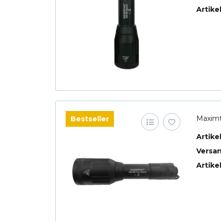
Artike
Maximt
Bestseller
Artik
Versa
Artike