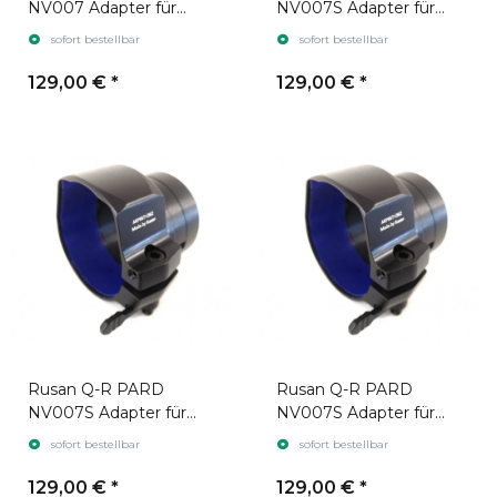
NV007 Adapter für
NV007S Adapter für
Zielfernrohr Swarovski
Zielfernrohr Leica
sofort bestellbar
sofort bestellbar
Z8i
Magnus gen. 2
129,00 €
*
129,00 €
*
Rusan Q-R PARD
Rusan Q-R PARD
NV007S Adapter für
NV007S Adapter für
Zielfernrohr Zeiss V8
Zielfernrohr Swarovski
sofort bestellbar
sofort bestellbar
Z6i gen. 1
129,00 €
*
129,00 €
*