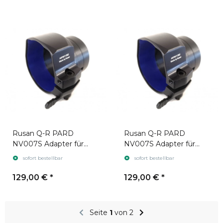
Rusan Q-R PARD
Rusan Q-R PARD
NV007S Adapter für
NV007S Adapter für
Zielfernrohr Swarovski
Zielfernrohr Swarovski
sofort bestellbar
sofort bestellbar
Z6i gen. 2
Z8i
129,00 €
*
129,00 €
*
Seite
1
von 2