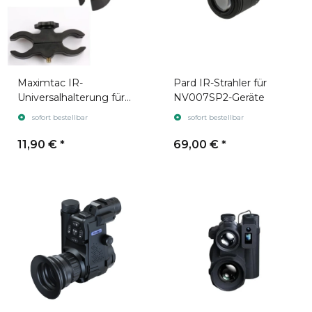
Maximtac IR-
Pard IR-Strahler für
Universalhalterung für
NV007SP2-Geräte
Lauf und Zielfernrohr
sofort bestellbar
sofort bestellbar
11,90 €
*
69,00 €
*