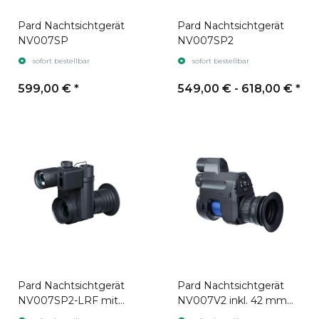
Pard Nachtsichtgerät
Pard Nachtsichtgerät
NV007SP
NV007SP2
sofort bestellbar
sofort bestellbar
599,00 €
*
549,00 € -
618,00 €
*
Pard Nachtsichtgerät
Pard Nachtsichtgerät
NV007SP2-LRF mit
NV007V2 inkl. 42 mm
Laser-
Montageadapter