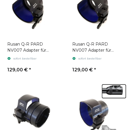
Rusan Q-R PARD
Rusan Q-R PARD
NV007 Adapter für
NV007 Adapter für
Zielfernrohr Leica
Zielfernrohr Zeiss V8
sofort bestellbar
sofort bestellbar
Magnus gen. 2
129,00 €
*
129,00 €
*