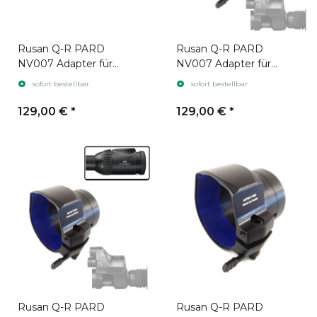
Rusan Q-R PARD
Rusan Q-R PARD
NV007 Adapter für
NV007 Adapter für
Zielfernrohr Swarovski
Zielfernrohr Swarovski
sofort bestellbar
sofort bestellbar
Z6i gen. 1
Z6i gen. 2
129,00 €
*
129,00 €
*
Rusan Q-R PARD
Rusan Q-R PARD