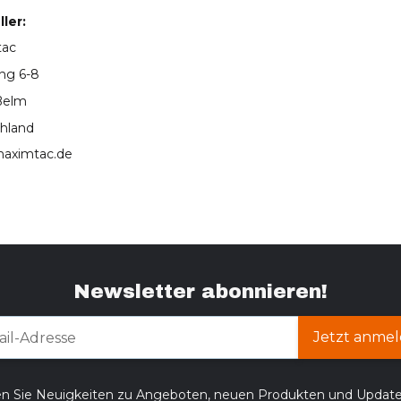
ler:
tac
ing 6-8
Belm
hland
aximtac.de
Newsletter abonnieren!
Jetzt anmel
en Sie Neuigkeiten zu Angeboten, neuen Produkten und Updat