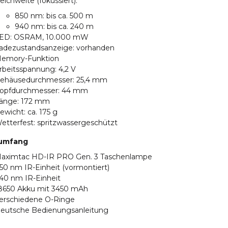
eichweite (fokussiert):
850 nm: bis ca. 500 m
940 nm: bis ca. 240 m
ED: OSRAM, 10.000 mW
adezustandsanzeige: vorhanden
emory-Funktion
rbeitsspannung: 4,2 V
ehäusedurchmesser: 25,4 mm
opfdurchmesser: 44 mm
änge: 172 mm
ewicht: ca. 175 g
etterfest: spritzwassergeschützt
rumfang
aximtac HD-IR PRO Gen. 3 Taschenlampe
50 nm IR-Einheit (vormontiert)
40 nm IR-Einheit
8650 Akku mit 3450 mAh
erschiedene O-Ringe
eutsche Bedienungsanleitung