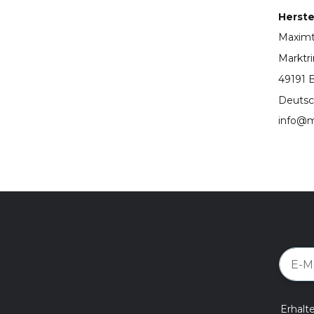
Herstel
Maxim
Marktr
49191 
Deutsc
info@m
Erhalt