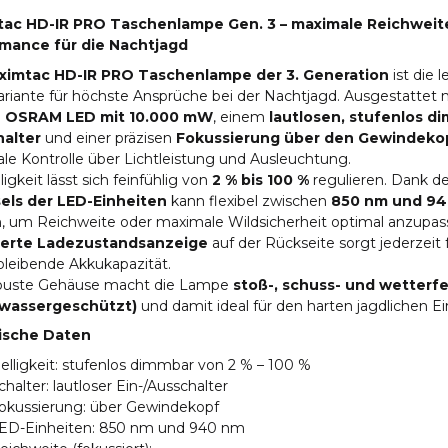
ac HD-IR PRO Taschenlampe Gen. 3 – maximale Reichweite
mance für die Nachtjagd
ximtac HD-IR PRO Taschenlampe der 3. Generation
ist die 
ariante für höchste Ansprüche bei der Nachtjagd. Ausgestattet 
n
OSRAM LED mit 10.000 mW
, einem
lautlosen, stufenlos 
alter
und einer präzisen
Fokussierung über den Gewindeko
le Kontrolle über Lichtleistung und Ausleuchtung.
ligkeit lässt sich feinfühlig von
2 % bis 100 %
regulieren. Dank d
ls der LED-Einheiten
kann flexibel zwischen
850 nm und 9
, um Reichweite oder maximale Wildsicherheit optimal anzupas
ierte Ladezustandsanzeige
auf der Rückseite sorgt jederzeit 
bleibende Akkukapazität.
buste Gehäuse macht die Lampe
stoß-, schuss- und wetterf
zwassergeschützt)
und damit ideal für den harten jagdlichen Ei
ische Daten
elligkeit: stufenlos dimmbar von 2 % – 100 %
chalter: lautloser Ein-/Ausschalter
okussierung: über Gewindekopf
ED-Einheiten: 850 nm und 940 nm