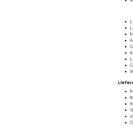
R
L
L
M
A
G
K
L
G
W
Liefe
M
8
9
1
V
D