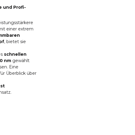
 und Profi-
leistungsstärkere
mit einer extrem
dimmbaren
pf
, bietet sie
es
schnellen
40 nm
gewählt
sen. Eine
für Überblick über
est
nsatz.