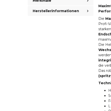
Merkmale
Maximt
Herstellerinformationen
Perfor
Die
Ma
Profi-V
starke
Endsch
maxima
Die Hel
Wechse
werden
integr
die ver
Das ro
(sprit
Techn
H
S
F
L