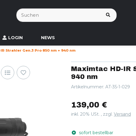
LOGIN
NEWS
IR Strahler Gen.3 Pro 850 nm + 940 nm
Maximtac HD-IR S
940 nm
Artikelnummer:
AT-35-1-029
139,00 €
inkl. 20% USt. , zzgl.
Versand
sofort bestellbar