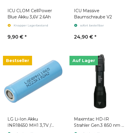
ICU CLOM CellPower
ICU Massive
Blue Akku 3,6V 2.6Ah
Baumschraube V2
Knapper Lagerbestand
sofort bestellbar
9,90 €
*
24,90 €
*
Bestseller
Auf Lager
LG Li-Ion Akku
Maximtac HD-IR
INR18650 MH1 3,7V /
Strahler Gen.3 850 nm +
3200mAh geeignet für
940 nm