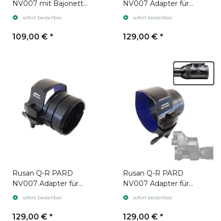
NV007 mit Bajonett
NV007 Adapter für
Aufnahme
Zielfernrohr Leica
sofort bestellbar
sofort bestellbar
Magnus gen. 2
109,00 €
*
129,00 €
*
Rusan Q-R PARD
Rusan Q-R PARD
NV007 Adapter für
NV007 Adapter für
Zielfernrohr Swarovski
Zielfernrohr Swarovski
sofort bestellbar
sofort bestellbar
Z6i gen. 1
Z6i gen. 2
129,00 €
*
129,00 €
*