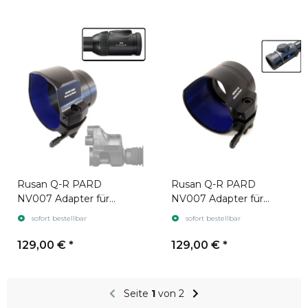
Rusan Q-R PARD
Rusan Q-R PARD
NV007 Adapter für
NV007 Adapter für
Zielfernrohr Swarovski
Zielfernrohr Zeiss V8
sofort bestellbar
sofort bestellbar
Z8i
129,00 €
*
129,00 €
*
Seite
1
von 2