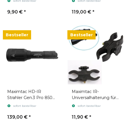
sofort bestellbar
sofort bestellbar
ICU, Pard und Sytong
9,90 €
*
119,00 €
*
Bestseller
Bestseller
Maximtac HD-IR
Maximtac IR-
Strahler Gen.3 Pro 850
Universalhalterung für
nm + 940 nm
Lauf und Zielfernrohr
sofort bestellbar
sofort bestellbar
139,00 €
*
11,90 €
*