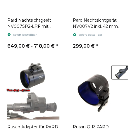
Pard Nachtsichtgerät
Pard Nachtsichtgerät
NV007SP2-LRF mit
NV007V2 inkl. 42 mm
Laser-
Montageadapter
sofort bestellbar
sofort bestellbar
Entfernungsmesser
649,00 € -
718,00 €
*
299,00 €
*
Rusan Adapter für PARD
Rusan Q-R PARD