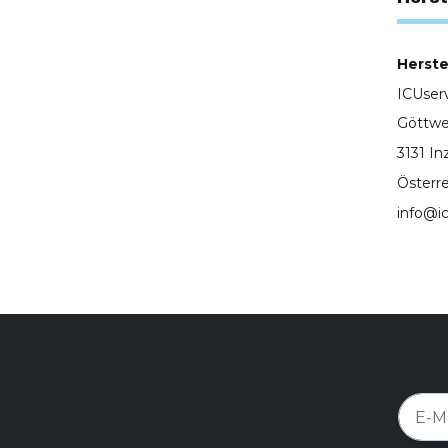
Herstel
ICUse
Göttwe
3131 In
Österr
info@i