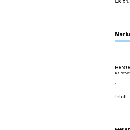
Lieferu
Merk
Herste
ICUserve
, ,
Inhalt:
Herst