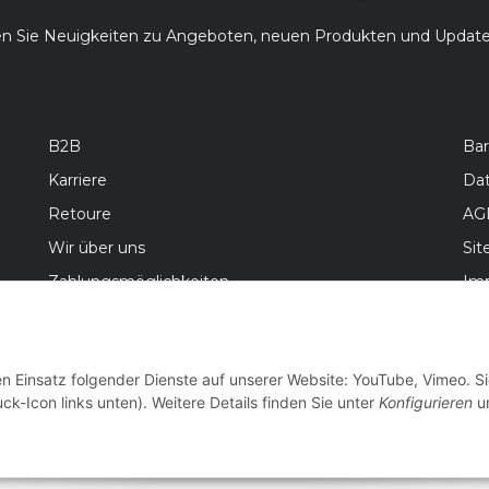
en Sie Neuigkeiten zu Angeboten, neuen Produkten und Updat
B2B
Bar
Karriere
Da
Retoure
AG
Wir über uns
Si
Zahlungsmöglichkeiten
Im
Versandinformationen
Bat
Wid
en Einsatz folgender Dienste auf unserer Website: YouTube, Vimeo. S
ck-Icon links unten). Weitere Details finden Sie unter
Konfigurieren
un