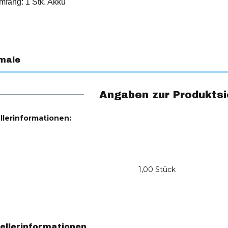
mfang: 1 Stk. Akku
male
Angaben zur Produktsi
llerinformationen:
r
1,00 Stück
ellerinformationen