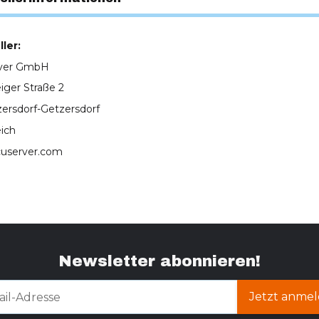
ler:
rver GmbH
iger Straße 2
zersdorf-Getzersdorf
eich
cuserver.com
Newsletter abonnieren!
Jetzt anmel