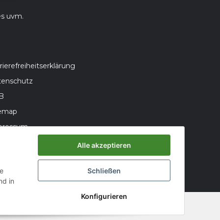
es uvm.
rierefreiheitserklärung
tenschutz
B
temap
pressum
teriegesetzhinweise
Alle akzeptieren
errufsrecht
ie
Schließen
d in
Konfigurieren