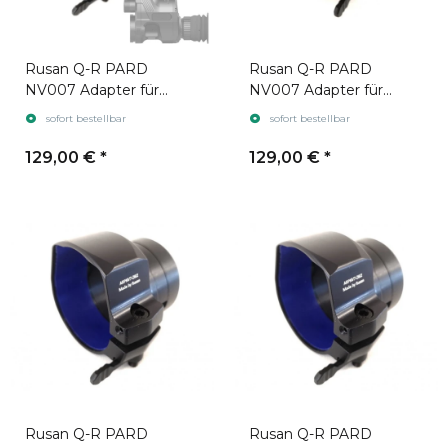
Rusan Q-R PARD
Rusan Q-R PARD
NV007 Adapter für
NV007 Adapter für
Zielfernrohr Swarovski
Zielfernrohr Zeiss V8
sofort bestellbar
sofort bestellbar
Z8i
129,00 €
*
129,00 €
*
Rusan Q-R PARD
Rusan Q-R PARD