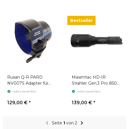
Bestseller
Rusan Q-R PARD
Maximtac HD-IR
NV007S Adapter für
Strahler Gen.3 Pro 850
Zielfernrohr Zeiss V8
nm + 940 nm
sofort bestellbar
sofort bestellbar
129,00 €
*
139,00 €
*
Seite
1
von 2