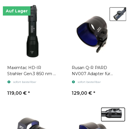
Auf Lager
Maximtac HD-IR
Rusan Q-R PARD
Strahler Gen.3 850 nm +
NV007 Adapter für
940 nm
Zielfernrohr Leica
sofort bestellbar
sofort bestellbar
Magnus gen. 2
119,00 €
*
129,00 €
*