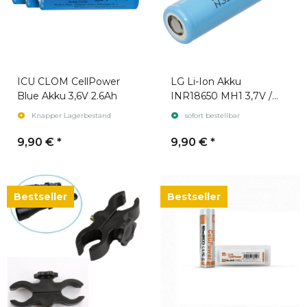
ICU CLOM CellPower
LG Li-Ion Akku
Blue Akku 3,6V 2.6Ah
INR18650 MH1 3,7V /
3200mAh geeignet für
Knapper Lagerbestand
sofort bestellbar
ICU, Pard und Sytong
9,90 €
*
9,90 €
*
Bestseller
Bestseller