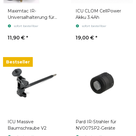
Maximtac IR-
ICU CLOM CellPower
Universalhalterung für
Akku 3.4Ah
Lauf und Zielfernrohr
sofort bestellbar
sofort bestellbar
11,90 €
*
19,00 €
*
Bestseller
ICU Massive
Pard IR-Strahler für
Baumschraube V2
NV007SP2-Geräte