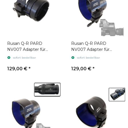
Rusan Q-R PARD
Rusan Q-R PARD
NV007 Adapter für
NV007 Adapter für
Zielfernrohr Swarovski
Zielfernrohr Swarovski
sofort bestellbar
sofort bestellbar
Z6i gen. 1
Z6i gen. 2
129,00 €
*
129,00 €
*