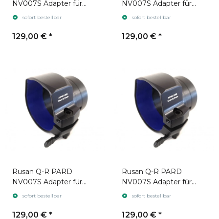
NV007S Adapter für
NV007S Adapter für
Zielfernrohr Leica
Zielfernrohr Swarovski
sofort bestellbar
sofort bestellbar
Magnus gen. 2
Z6i gen. 1
129,00 €
*
129,00 €
*
Rusan Q-R PARD
Rusan Q-R PARD
NV007S Adapter für
NV007S Adapter für
Zielfernrohr Swarovski
Zielfernrohr Swarovski
sofort bestellbar
sofort bestellbar
Z6i gen. 2
Z8i
129,00 €
*
129,00 €
*