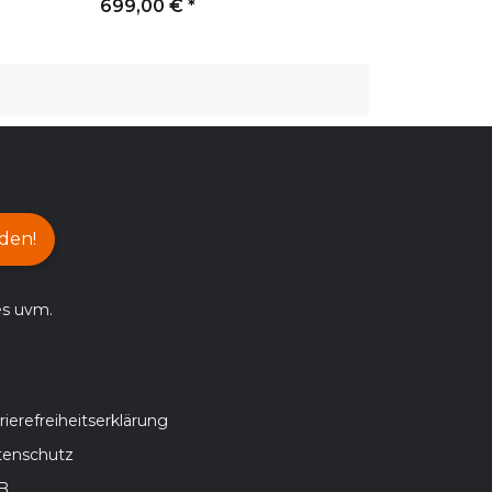
699,00 €
*
den!
es uvm.
rierefreiheitserklärung
tenschutz
B