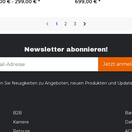
,00 € -
299,00 €
*
699,00 €
*
1
2
3
Newsletter abonnieren!
Jetzt anmel
en Sie Neuigkeiten zu Angeboten, neuen Produkten und Updat
B2B
Bar
Karriere
Da
Retoure
AG