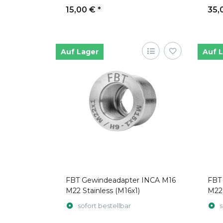
15,00 €
*
35,
Auf Lager
Auf 
FBT Gewindeadapter INCA M16
FBT
M22 Stainless (M16x1)
M22 
sofort bestellbar
s