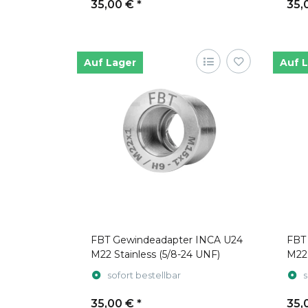
35,00 €
*
35,
Auf Lager
Auf 
FBT Gewindeadapter INCA U24
FBT
M22 Stainless (5/8-24 UNF)
M22 
sofort bestellbar
s
35,00 €
*
35,