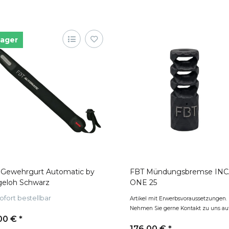
Lager
 Gewehrgurt Automatic by
FBT Mündungsbremse IN
geloh Schwarz
ONE 25
ofort bestellbar
Artikel mit Erwerbsvoraussetzungen.
Nehmen Sie gerne Kontakt zu uns auf
00 €
*
176,00 €
*