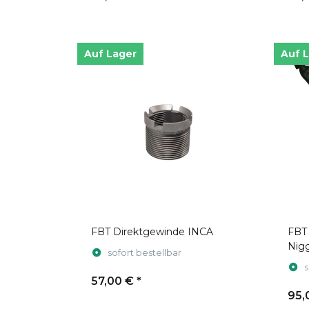
Auf Lager
Auf 
FBT Direktgewinde INCA
FBT
Nig
sofort bestellbar
s
57,00 €
*
95,