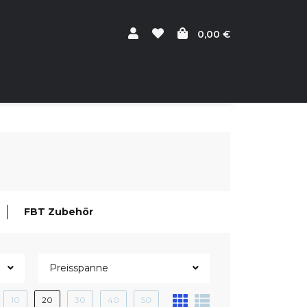
0,00 €
FBT Zubehör
Preisspanne
10
20
30
40
50