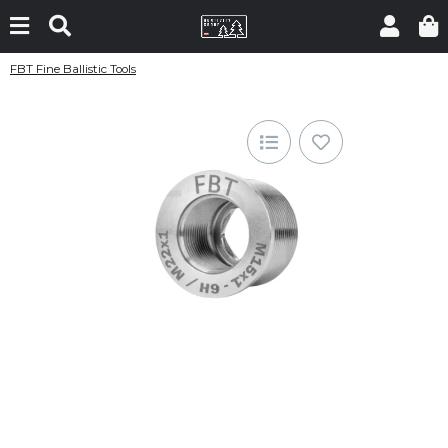
FBT Fine Ballistic Tools