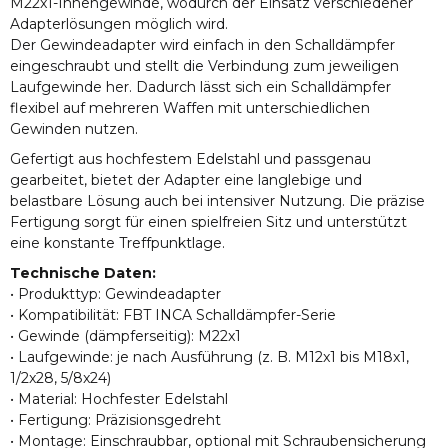
M22x1-Innengewinde, wodurch der Einsatz verschiedener
Adapterlösungen möglich wird.
Der Gewindeadapter wird einfach in den Schalldämpfer
eingeschraubt und stellt die Verbindung zum jeweiligen
Laufgewinde her. Dadurch lässt sich ein Schalldämpfer
flexibel auf mehreren Waffen mit unterschiedlichen
Gewinden nutzen.
Gefertigt aus hochfestem Edelstahl und passgenau
gearbeitet, bietet der Adapter eine langlebige und
belastbare Lösung auch bei intensiver Nutzung. Die präzise
Fertigung sorgt für einen spielfreien Sitz und unterstützt
eine konstante Treffpunktlage.
Technische Daten:
• Produkttyp: Gewindeadapter
• Kompatibilität: FBT INCA Schalldämpfer-Serie
• Gewinde (dämpferseitig): M22x1
• Laufgewinde: je nach Ausführung (z. B. M12x1 bis M18x1,
1/2x28, 5/8x24)
• Material: Hochfester Edelstahl
• Fertigung: Präzisionsgedreht
• Montage: Einschraubbar, optional mit Schraubensicherung