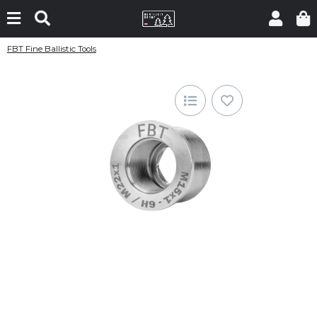
FBT Fine Ballistic Tools