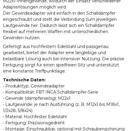
M22x1-Innengewinde, wodurch der Einsatz verschiedener
Adapterlösungen möglich wird.
Der Gewindeadapter wird einfach in den Schalldämpfer
eingeschraubt und stellt die Verbindung zum jeweiligen
Laufgewinde her. Dadurch lässt sich ein Schalldämpfer
flexibel auf mehreren Waffen mit unterschiedlichen
Gewinden nutzen.
Gefertigt aus hochfestem Edelstahl und passgenau
gearbeitet, bietet der Adapter eine langlebige und
belastbare Lösung auch bei intensiver Nutzung. Die präzise
Fertigung sorgt für einen spielfreien Sitz und unterstützt
eine konstante Treffpunktlage.
Technische Daten:
• Produkttyp: Gewindeadapter
• Kompatibilität: FBT INCA Schalldämpfer-Serie
• Gewinde (dämpferseitig): M22x1
• Laufgewinde: je nach Ausführung (z. B. M12x1 bis M18x1,
1/2x28, 5/8x24)
• Material: Hochfester Edelstahl
• Fertigung: Präzisionsgedreht
• Montage: Einschraubbar, optional mit Schraubensicherung