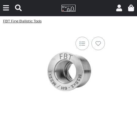
FBT Fine Ballistic Tools