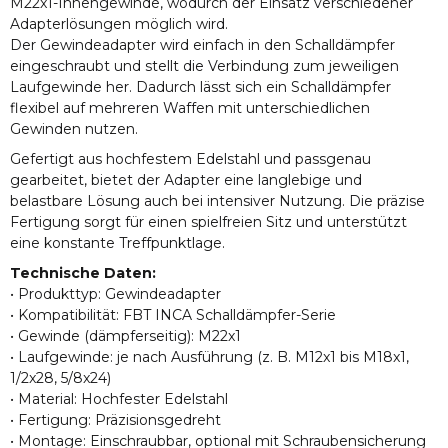
M22x1-Innengewinde, wodurch der Einsatz verschiedener
Adapterlösungen möglich wird.
Der Gewindeadapter wird einfach in den Schalldämpfer
eingeschraubt und stellt die Verbindung zum jeweiligen
Laufgewinde her. Dadurch lässt sich ein Schalldämpfer
flexibel auf mehreren Waffen mit unterschiedlichen
Gewinden nutzen.
Gefertigt aus hochfestem Edelstahl und passgenau
gearbeitet, bietet der Adapter eine langlebige und
belastbare Lösung auch bei intensiver Nutzung. Die präzise
Fertigung sorgt für einen spielfreien Sitz und unterstützt
eine konstante Treffpunktlage.
Technische Daten:
• Produkttyp: Gewindeadapter
• Kompatibilität: FBT INCA Schalldämpfer-Serie
• Gewinde (dämpferseitig): M22x1
• Laufgewinde: je nach Ausführung (z. B. M12x1 bis M18x1,
1/2x28, 5/8x24)
• Material: Hochfester Edelstahl
• Fertigung: Präzisionsgedreht
• Montage: Einschraubbar, optional mit Schraubensicherung