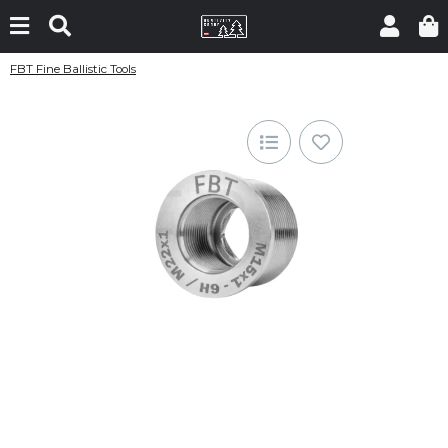
FBT Fine Ballistic Tools