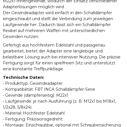
M22x1-Innengewinde, wodurch der Einsatz verschiedener
Adapterlösungen möglich wird.
Der Gewindeadapter wird einfach in den Schalldämpfer
eingeschraubt und stellt die Verbindung zum jeweiligen
Laufgewinde her. Dadurch lässt sich ein Schalldämpfer
flexibel auf mehreren Waffen mit unterschiedlichen
Gewinden nutzen.
Gefertigt aus hochfestem Edelstahl und passgenau
gearbeitet, bietet der Adapter eine langlebige und
belastbare Lösung auch bei intensiver Nutzung. Die präzise
Fertigung sorgt für einen spielfreien Sitz und unterstützt
eine konstante Treffpunktlage.
Technische Daten:
• Produkttyp: Gewindeadapter
• Kompatibilität: FBT INCA Schalldämpfer-Serie
• Gewinde (dämpferseitig): M22x1
• Laufgewinde: je nach Ausführung (z. B. M12x1 bis M18x1,
1/2x28, 5/8x24)
• Material: Hochfester Edelstahl
• Fertigung: Präzisionsgedreht
• Montage: Einschraubbar, optional mit Schraubensicherung