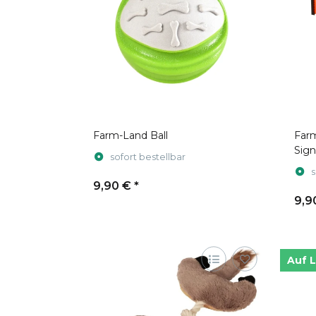
Farm-Land Ball
Farm
Sign
sofort bestellbar
s
9,90 €
*
9,9
Auf 