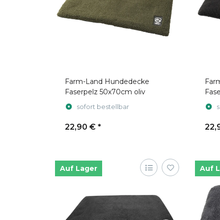
Farm-Land Hundedecke
Far
Faserpelz 50x70cm oliv
Fas
sofort bestellbar
s
22,90 €
*
22,
Auf Lager
Auf 