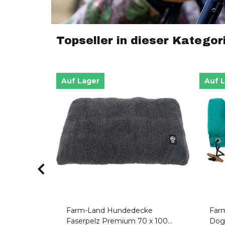
Topseller in dieser Kategor
Auf Lager
Auf 
cke
Farm-Land Hundedecke
Far
chwarz
Faserpelz Premium 70 x 100
Dog