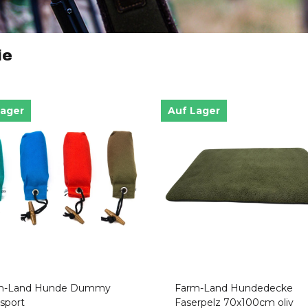
ie
Lager
Auf Lager
m-Land Hunde Dummy
Farm-Land Hundedecke
sport
Faserpelz 70x100cm oliv