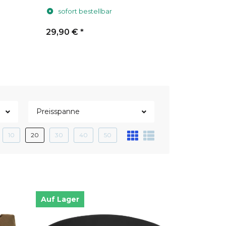
sofort bestellbar
sofort 
29,90 €
*
29,90 €
Preisspanne
10
20
30
40
50
Auf Lager