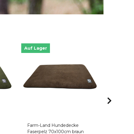
Auf Lager
Auf Lager
Farm-Land Hundedecke
Farm-Lan
Faserpelz 70x100cm braun
Faserpelz