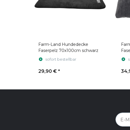
Farm-Land Hundedecke
Far
Faserpelz 70x100cm schwarz
Fas
cm 
sofort bestellbar
s
29,90 €
*
34,