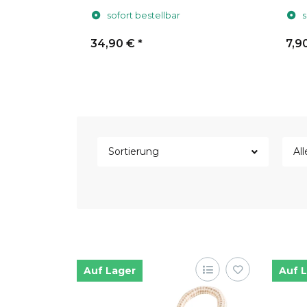
cm Grau
sofort bestellbar
s
34,90 €
*
7,9
Sortierung
All
Auf Lager
Auf 