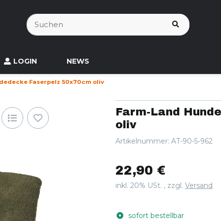
LOGIN
NEWS
dedecke Faserpelz 50x70cm oliv
Farm-Land Hunde
oliv
Artikelnummer:
AT-90-5-962
22,90 €
inkl. 20% USt. , zzgl.
Versand
sofort bestellbar