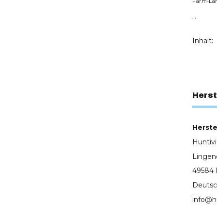
Farm-La
, ,
Inhalt:
Herst
Herstel
Huntiv
Lingen
49584 
Deutsc
info@h