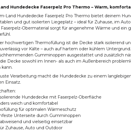
and Hundedecke Faserpelz Pro Thermo – Warm, komfortab
rm-Land Hundedecke Faserpelz Pro Thermo bietet deinem Hun
ablen und gut isolierten Liegeplatz – ideal für Zuhause, im Auto
 Faserpelz-Obermaterial sorgt für angenehme Wärme und ein 
efühl.
r hochwertigen Thermofüllung ist die Decke stark isolierend u
verlässig vor Kälte – auch auf hartem oder kühlem Untergrund. 
tschhemmenden Gumminoppen ausgestattet und zusätzlich nä
 die Decke sowohl im Innen- als auch im Außenbereich probleml
 kann.
buste Verarbeitung macht die Hundedecke zu einem langlebigen 
en Einsatz.
chaften:
isolierende Hundedecke mit Faserpelz-Oberfläche
nders weich und komfortabel
mofüllung für optimalen Wärmeschutz
chfeste Unterseite durch Gumminoppen
abweisend und vielseitig einsetzbar
 für Zuhause, Auto und Outdoor