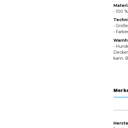
Materi
• 100 %
Techn
• Größe
• Farbe
Warnh
• Hund
Decken
kann. 
Merk
Herste