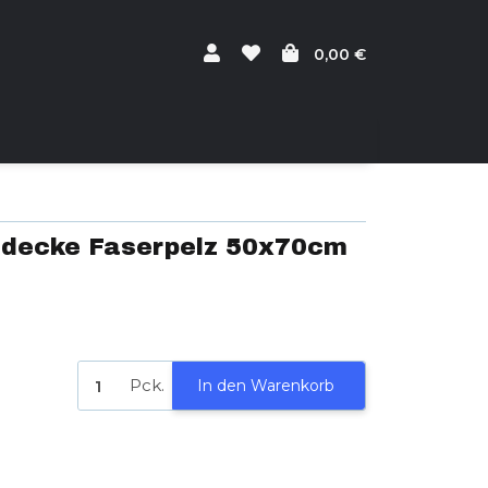
0,00 €
decke Faserpelz 50x70cm
Pck.
In den Warenkorb