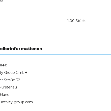
nd
1,00 Stück
ellerinformationen
ler:
ity Group GmbH
er Straße 32
Fürstenau
hland
untivity-group.com