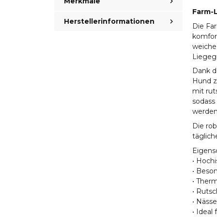
Merkmale
Farm-L
Herstellerinformationen
Die Fa
komfort
weiche
Liegeg
Dank de
Hund zu
mit ru
sodass
werden
Die ro
täglich
Eigens
• Hoch
• Beso
• Ther
• Ruts
• Nässe
• Ideal