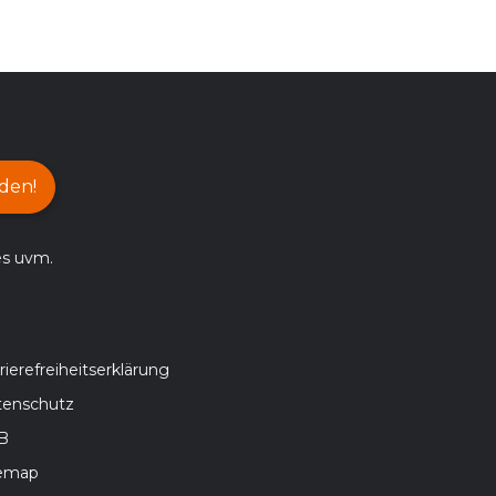
den!
es uvm.
rierefreiheitserklärung
tenschutz
B
temap