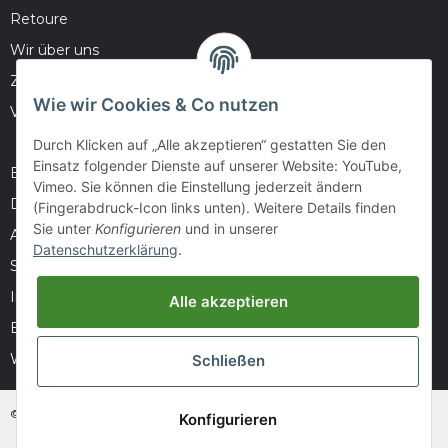
Retoure
Wir über uns
Zahlungsmöglichkeiten
Wie wir Cookies & Co nutzen
Versandinformationen
Durch Klicken auf „Alle akzeptieren“ gestatten Sie den
Einsatz folgender Dienste auf unserer Website: YouTube,
Barrierefreiheitserklärung
Vimeo. Sie können die Einstellung jederzeit ändern
Datenschutz
(Fingerabdruck-Icon links unten). Weitere Details finden
Sie unter
Konfigurieren
und in unserer
AGB
Datenschutzerklärung
.
Sitemap
Impressum
Alle akzeptieren
Batteriegesetzhinweise
Widerrufsrecht
Schließen
© huntivity-group.at
Konfigurieren