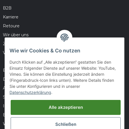
B2B
Karriere
Retoure
Wir über uns
Zahlungsmöglichkeiten
Wie wir Cookies & Co nutzen
Versandinformationen
Durch Klicken auf „Alle akzeptieren“ gestatten Sie den
Einsatz folgender Dienste auf unserer Website: YouTube,
Barrierefreiheitserklärung
Vimeo. Sie können die Einstellung jederzeit ändern
Datenschutz
(Fingerabdruck-Icon links unten). Weitere Details finden
Sie unter
Konfigurieren
und in unserer
AGB
Datenschutzerklärung
.
Sitemap
Impressum
Alle akzeptieren
Batteriegesetzhinweise
Widerrufsrecht
Schließen