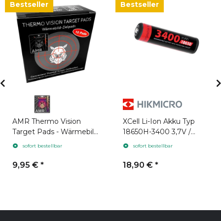
Bestseller
Bestseller
AMR Thermo Vision
XCell Li-Ion Akku Typ
Target Pads - Wärmebild
18650H-3400 3,7V /
Zielpads 10 Stück
3400mAh geeignet für
sofort bestellbar
sofort bestellbar
Hikmicro
9,95 €
*
18,90 €
*