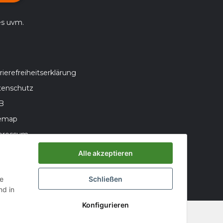
es uvm.
rierefreiheitserklärung
tenschutz
B
temap
pressum
teriegesetzhinweise
Alle akzeptieren
errufsrecht
ie
Schließen
d in
Konfigurieren