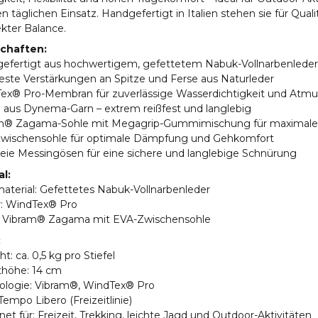
n täglichen Einsatz. Handgefertigt in Italien stehen sie für Quali
ekter Balance.
chaften:
gefertigt aus hochwertigem, gefettetem Nabuk-Vollnarbenleder
feste Verstärkungen an Spitze und Ferse aus Naturleder
Tex® Pro-Membran für zuverlässige Wasserdichtigkeit und Atmu
e aus Dynema-Garn – extrem reißfest und langlebig
am® Zagama-Sohle mit Megagrip-Gummimischung für maximale
Zwischensohle für optimale Dämpfung und Gehkomfort
reie Messingösen für eine sichere und langlebige Schnürung
al:
aterial: Gefettetes Nabuk-Vollnarbenleder
r: WindTex® Pro
e: Vibram® Zagama mit EVA-Zwischensohle
:
ht: ca. 0,5 kg pro Stiefel
thöhe: 14 cm
nologie: Vibram®, WindTex® Pro
: Tempo Libero (Freizeitlinie)
net für: Freizeit, Trekking, leichte Jagd und Outdoor-Aktivitäten