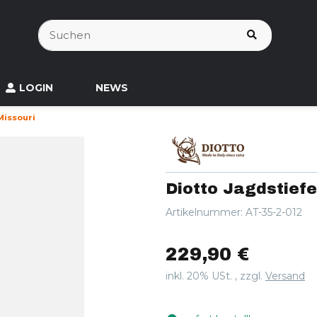
LOGIN
NEWS
Missouri
Diotto Jagdstiefe
Artikelnummer:
AT-35-2-012
229,90 €
inkl. 20% USt. , zzgl.
Versand