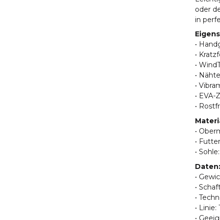
oder de
in perf
Eigens
• Hand
• Kratz
• Wind
• Näht
• Vibr
• EVA-
• Rostf
Materi
• Oberm
• Futte
• Sohl
Daten
• Gewic
• Schaf
• Tech
• Linie
• Geeig