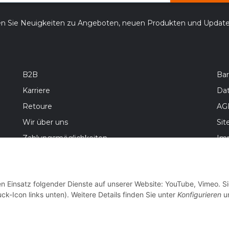
en Sie Neuigkeiten zu Angeboten, neuen Produkten und Updat
B2B
Bar
Karriere
Da
Retoure
AG
Wir über uns
Si
Zahlungsmöglichkeiten
Im
Versandinformationen
Bat
Wid
en Einsatz folgender Dienste auf unserer Website: YouTube, Vimeo. S
ck-Icon links unten). Weitere Details finden Sie unter
Konfigurieren
un