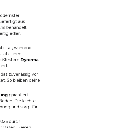
modernster
Gefertigt aus
chs behandelt
itig edler,
bilität, während
usätzlichen
reißfestem
Dynema-
and.
, das zuverlässig vor
et. So bleiben deine
ung
garantiert
Boden. Die leichte
dung und sorgt für
2026 durch
ivitäten, Reisen