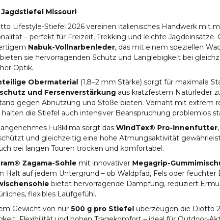
 Jagdstiefel Missouri
tto Lifestyle-Stiefel 2026 vereinen italienisches Handwerk mit 
nalität – perfekt für Freizeit, Trekking und leichte Jagdeinsätze. 
ertigem
Nabuk-Vollnarbenleder
, das mit einem speziellen Wa
bieten sie hervorragenden Schutz und Langlebigkeit bei gleichze
cher Optik.
nteilige Obermaterial
(1,8–2 mm Stärke) sorgt für maximale Sta
schutz und Fersenverstärkung
aus kratzfestem Naturleder z
tand gegen Abnutzung und Stöße bieten. Vernäht mit extrem 
, halten die Stiefel auch intensiver Beanspruchung problemlos st
n angenehmes Fußklima sorgt das
WindTex® Pro-Innenfutter
chützt und gleichzeitig eine hohe Atmungsaktivität gewährleist
uch bei langen Touren trocken und komfortabel.
bram® Zagama-Sohle
mit innovativer
Megagrip-Gummimisch
n Halt auf jedem Untergrund – ob Waldpfad, Fels oder feuchter 
wischensohle
bietet hervorragende Dämpfung, reduziert Ermü
ürliches, flexibles Laufgefühl.
nem Gewicht von nur
500 g pro Stiefel
überzeugen die Diotto 
gkeit, Flexibilität und hohen Tragekomfort – ideal für Outdoor-Akt