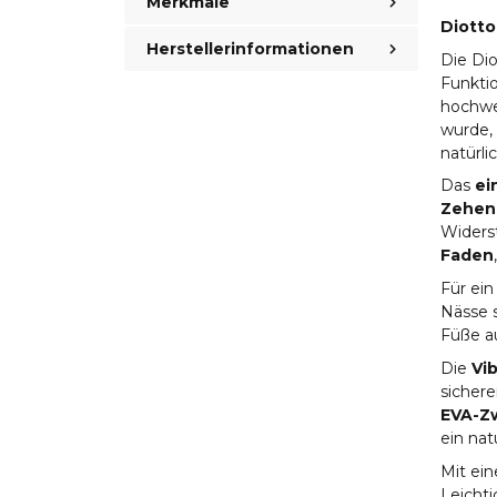
Merkmale
Diotto
Herstellerinformationen
Die Dio
Funktio
hochw
wurde, 
natürli
Das
ei
Zehen
Widers
Faden
Für ei
Nässe s
Füße a
Die
Vi
sichere
EVA-Z
ein nat
Mit ei
Leichti