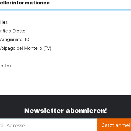
ellerinformationen
ler:
rificio Diotto
'Artigianato, 10
Volpago del Montello (TV)
otto.it
Newsletter abonnieren!
Jetzt anmel