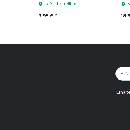
Stück
für 
sofort bestellbar
s
9,95 €
*
18,
Erhalt