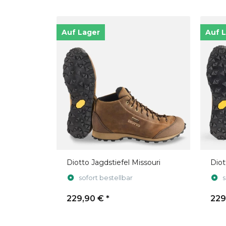
Auf Lager
Auf 
Diotto Jagdstiefel Missouri
Diot
sofort bestellbar
s
229,90 €
*
229