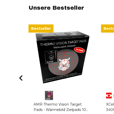
Unsere Bestseller
Bestseller
Bests
madapter
ss
AMR Thermo Vision Target
XCel
Pads - Wärmebild Zielpads 10
340