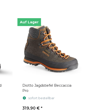
Auf Lager
d
Diotto Jagdstiefel Beccaccia
Pro
sofort bestellbar
319,90 €
*