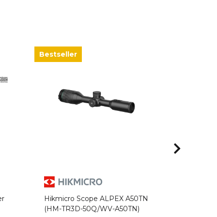
Bestseller
Bestseller
Jagawam
Schnellfok
er
Hikmicro Scope ALPEX A50TN
Hikmicro 
sofort 
(HM-TR3D-50Q/WV-A50TN)
TQ35