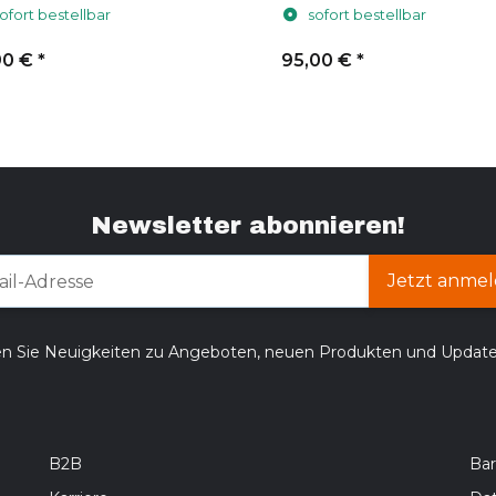
Hikmicro
M52x0,75 (für Hikmicro
ofort bestellbar
sofort bestellbar
Thunder)
90 €
*
95,00 €
*
Newsletter abonnieren!
Jetzt anmel
en Sie Neuigkeiten zu Angeboten, neuen Produkten und Updat
B2B
Bar