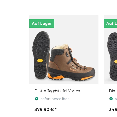
Auf Lager
Auf 
Diotto Jagdstiefel Vortex
Diot
sofort bestellbar
s
379,90 €
*
349