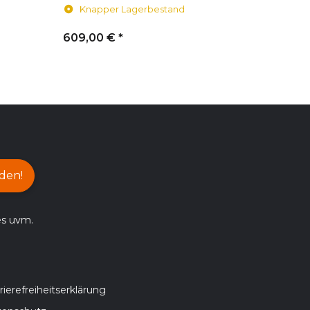
Knapper Lagerbestand
609,00 €
*
16,90 €
*
den!
es uvm.
rierefreiheitserklärung