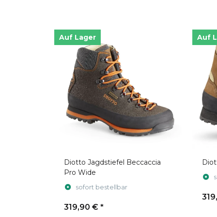
Auf Lager
Auf 
Diotto Jagdstiefel Beccaccia
Diot
Pro Wide
s
sofort bestellbar
319
319,90 €
*