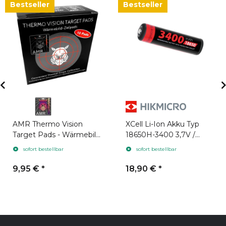
Bestseller
Bestseller
AMR Thermo Vision
XCell Li-Ion Akku Typ
Target Pads - Wärmebild
18650H-3400 3,7V /
Zielpads 10 Stück
3400mAh geeignet für
sofort bestellbar
sofort bestellbar
Hikmicro
9,95 €
*
18,90 €
*