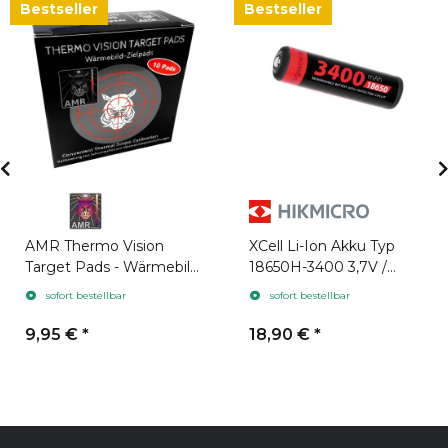
Bestseller
Bestseller
AMR Thermo Vision
XCell Li-Ion Akku Typ
Target Pads - Wärmebild
18650H-3400 3,7V /
Zielpads 10 Stück
3400mAh geeignet für
sofort bestellbar
sofort bestellbar
Hikmicro
9,95 €
*
18,90 €
*