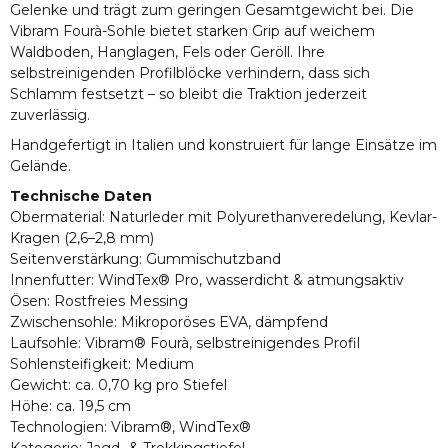
Gelenke und trägt zum geringen Gesamtgewicht bei. Die
Vibram Fourà-Sohle bietet starken Grip auf weichem
Waldboden, Hanglagen, Fels oder Geröll. Ihre
selbstreinigenden Profilblöcke verhindern, dass sich
Schlamm festsetzt – so bleibt die Traktion jederzeit
zuverlässig.
Handgefertigt in Italien und konstruiert für lange Einsätze im
Gelände.
Technische Daten
Obermaterial: Naturleder mit Polyurethanveredelung, Kevlar-
Kragen (2,6–2,8 mm)
Seitenverstärkung: Gummischutzband
Innenfutter: WindTex® Pro, wasserdicht & atmungsaktiv
Ösen: Rostfreies Messing
Zwischensohle: Mikroporöses EVA, dämpfend
Laufsohle: Vibram® Fourà, selbstreinigendes Profil
Sohlensteifigkeit: Medium
Gewicht: ca. 0,70 kg pro Stiefel
Höhe: ca. 19,5 cm
Technologien: Vibram®, WindTex®
Kategorie: Jagd- & Trekkingstiefel