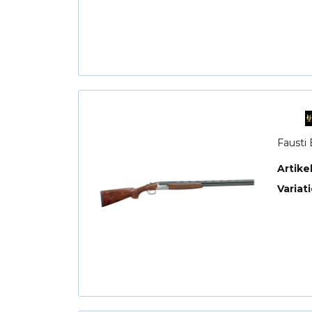
Fausti 
Artik
Variat