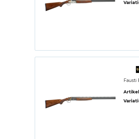
Variat
Fausti 
Artik
Variat