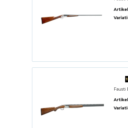
Artik
Variat
Fausti 
Artik
Variat