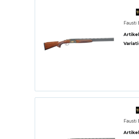
Fausti 
Artik
Variat
Fausti 
Artik