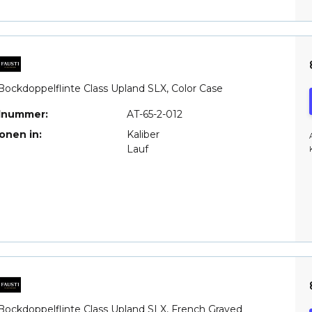
Bockdoppelflinte Class Upland SLX, Color Case
elnummer:
AT-65-2-012
ionen in:
Kaliber
Lauf
 Bockdoppelflinte Class Upland SLX, French Grayed