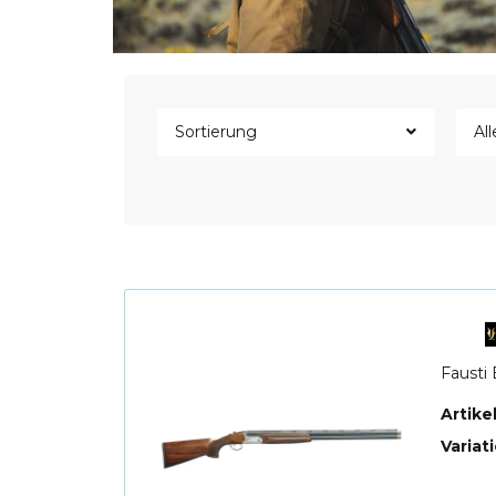
Sortierung
All
Fausti
Artik
Variat