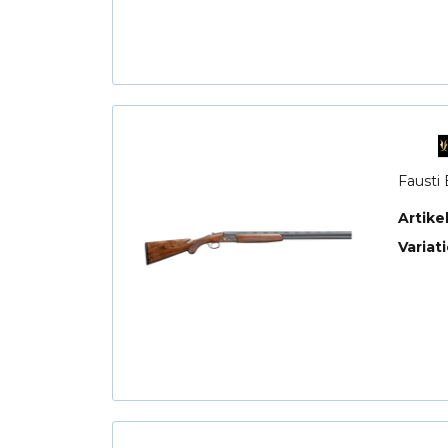
Fausti 
Artik
Variat