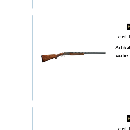
Fausti 
Artik
Variat
Fausti