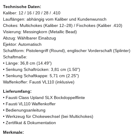
Technische Daten:
Kaliber: 12 / 16 / 20 / 28 / .410
Lauflängen: abhängig vom Kaliber und Kundenwunsch
Chokes: Multichokes (Kaliber 12–28) / Fixchokes (Kaliber .410)
Visierung: Messingkorn (Metallic Bead)
Abzug: Wählbarer Einabzug
Ejektor: Automatisch
Schaftform: Pistolengriff (Round), englischer Vorderschaft (Splinter)
Schaftmaße:
• Länge: 36,8 cm (14.49")
• Senkung Schaftrücken: 3,81 cm (1.50")
• Senkung Schaftkappe: 5,71 cm (2.25")
Waffenkoffer: Fausti VL110 (inklusive)
Lieferumfang:
• Fausti Class Upland SLX Bockdoppelflinte
• Fausti VL110 Waffenkoffer
• Bedienungsanleitung
• Werkzeug für Chokewechsel (bei Multichokes)
• Zertifikat & Dokumentation
Merkmale: