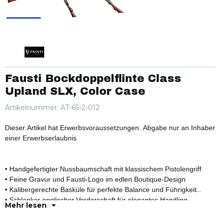
Fausti Bockdoppelflinte Class
Upland SLX, Color Case
Artikelnummer:
AT-65-2-012
Dieser Artikel hat Erwerbsvoraussetzungen. Abgabe nur an Inhaber
einer Erwerbserlaubnis
• Handgefertigter Nussbaumschaft mit klassischem Pistolengriff
• Feine Gravur und Fausti-Logo im edlen Boutique-Design
• Kalibergerechte Basküle für perfekte Balance und Führigkeit
• Schlanker englischer Vorderschaft für elegantes Handling
Mehr lesen
• Präziser Einabzug mit wählbarem Lauf