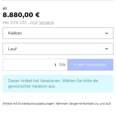
• Automatische Ejektoren für zügige Schussfolgen
• Messingkorn und Multichokes für flexible Einsatzbereiche
ab
• Robuster Fausti VL110 Transportkoffer im Lieferumfang
8.880,00 €
inkl. 20% USt. , zzgl.
Versand
Kaliber
Lauf
Stk
In den Warenkorb
x
Dieser Artikel hat Variationen. Wählen Sie bitte die
gewünschte Variation aus.
Artikel mit Erwerbsvoraussetzungen. Nehmen Sie gerne Kontakt zu uns auf.