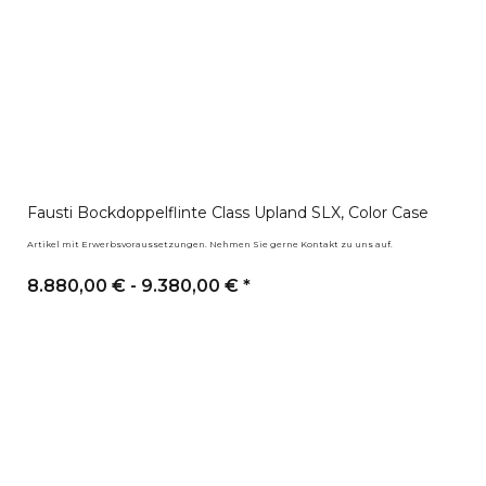
Fausti Bockdoppelflinte Class Upland SLX, Color Case
Artikel mit Erwerbsvoraussetzungen. Nehmen Sie gerne Kontakt zu uns auf.
8.880,00 € -
9.380,00 €
*