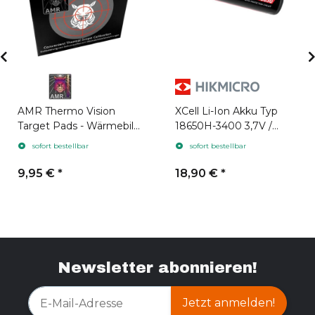
AMR Thermo Vision
XCell Li-Ion Akku Typ
Target Pads - Wärmebild
18650H-3400 3,7V /
Zielpads 10 Stück
3400mAh geeignet für
sofort bestellbar
sofort bestellbar
Hikmicro
9,95 €
*
18,90 €
*
Newsletter abonnieren!
Jetzt anmelden!