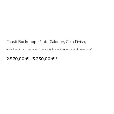
Fausti Bockdoppelflinte Caledon, Coin Finish,
Artikel mit Erwerbsvoraussetzungen. Nehmen Sie gerne Kontakt zu uns auf.
2.570,00 € -
3.230,00 €
*