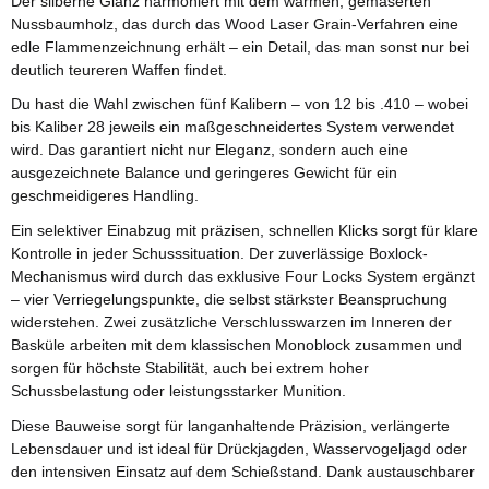
Der silberne Glanz harmoniert mit dem warmen, gemaserten
Nussbaumholz, das durch das Wood Laser Grain-Verfahren eine
edle Flammenzeichnung erhält – ein Detail, das man sonst nur bei
deutlich teureren Waffen findet.
Du hast die Wahl zwischen fünf Kalibern – von 12 bis .410 – wobei
bis Kaliber 28 jeweils ein maßgeschneidertes System verwendet
wird. Das garantiert nicht nur Eleganz, sondern auch eine
ausgezeichnete Balance und geringeres Gewicht für ein
geschmeidigeres Handling.
Ein selektiver Einabzug mit präzisen, schnellen Klicks sorgt für klare
Kontrolle in jeder Schusssituation. Der zuverlässige Boxlock-
Mechanismus wird durch das exklusive Four Locks System ergänzt
– vier Verriegelungspunkte, die selbst stärkster Beanspruchung
widerstehen. Zwei zusätzliche Verschlusswarzen im Inneren der
Basküle arbeiten mit dem klassischen Monoblock zusammen und
sorgen für höchste Stabilität, auch bei extrem hoher
Schussbelastung oder leistungsstarker Munition.
Diese Bauweise sorgt für langanhaltende Präzision, verlängerte
Lebensdauer und ist ideal für Drückjagden, Wasservogeljagd oder
den intensiven Einsatz auf dem Schießstand. Dank austauschbarer