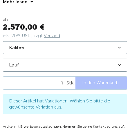
Edles Nussbaumholz mit Laser Grain Finish
Mehr lesen
ab
2.570,00 €
inkl. 20% USt. , zzgl.
Versand
Kaliber
Lauf
Stk
In den Warenkorb
x
Dieser Artikel hat Variationen. Wählen Sie bitte die
gewünschte Variation aus.
Artikel mit Erwerbsvoraussetzungen. Nehmen Sie gerne Kontakt zu uns auf.