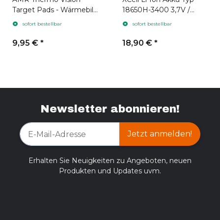
Target Pads - Wärmebild
18650H-3400 3,7V /
Zielpads 10 Stück
3400mAh geeignet für
sofort bestellbar
sofort bestellbar
Hikmicro
9,95 €
*
18,90 €
*
Newsletter abonnieren!
Jetzt anmelden!
Erhalten Sie Neuigkeiten zu Angeboten, neuen
Produkten und Updates uvm.