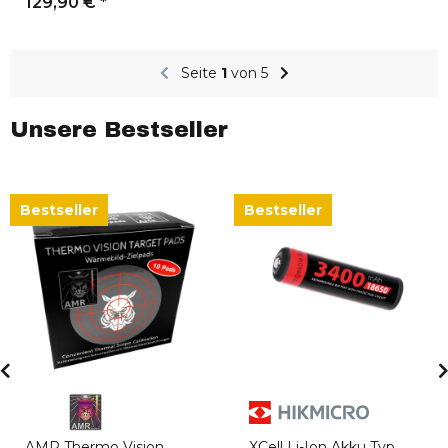
129,90 €
*
Seite
1
von 5
Unsere Bestseller
Bestseller
Bestseller
AMR Thermo Vision
XCell Li-Ion Akku Typ