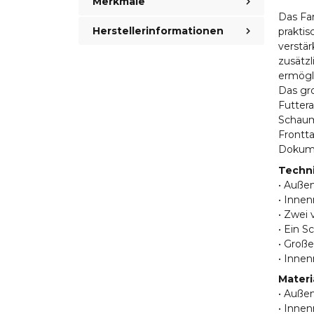
Merkmale
Das Fa
Herstellerinformationen
prakti
verstär
zusätz
ermögli
Das gr
Futtera
Schaum
Frontta
Dokumen
Techn
• Auße
• Innen
• Zwei 
• Ein S
• Groß
• Inne
Materi
• Außen
• Innen