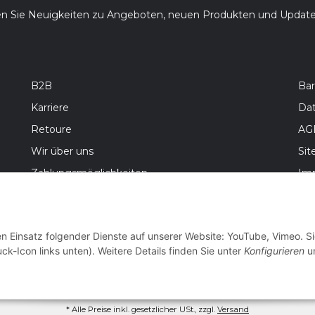
en Sie Neuigkeiten zu Angeboten, neuen Produkten und Updat
B2B
Bar
Karriere
Da
Retoure
AG
Wir über uns
Si
Zahlungsmöglichkeiten
Im
Versandinformationen
Bat
Wid
en Einsatz folgender Dienste auf unserer Website: YouTube, Vimeo. S
ck-Icon links unten). Weitere Details finden Sie unter
Konfigurieren
un
* Alle Preise inkl. gesetzlicher USt., zzgl.
Versand