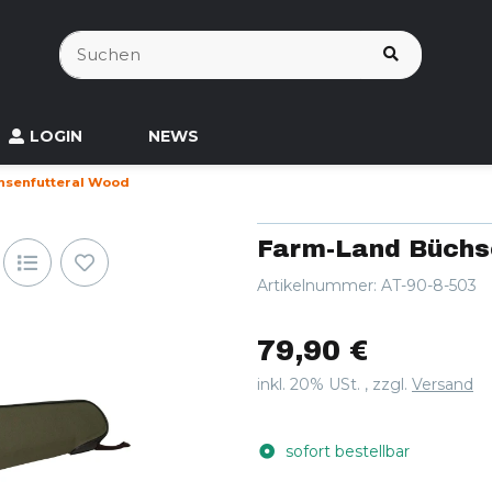
LOGIN
NEWS
hsenfutteral Wood
Farm-Land Büchs
Artikelnummer:
AT-90-8-503
79,90 €
inkl. 20% USt. , zzgl.
Versand
sofort bestellbar