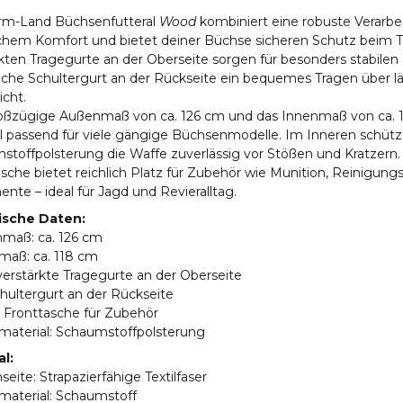
rm-Land Büchsenfutteral
Wood
kombiniert eine robuste Verarbe
schem Komfort und bietet deiner Büchse sicheren Schutz beim Tr
kten Tragegurte an der Oberseite sorgen für besonders stabilen
liche Schultergurt an der Rückseite ein bequemes Tragen über l
cht.
oßzügige Außenmaß von ca. 126 cm und das Innenmaß von ca.
l passend für viele gängige Büchsenmodelle. Im Inneren schützt
stoffpolsterung die Waffe zuverlässig vor Stößen und Kratzern.
sche bietet reichlich Platz für Zubehör wie Munition, Reinigung
te – ideal für Jagd und Revieralltag.
ische Daten:
nmaß: ca. 126 cm
maß: ca. 118 cm
verstärkte Tragegurte an der Oberseite
chultergurt an der Rückseite
e Fronttasche für Zubehör
nmaterial: Schaumstoffpolsterung
al:
seite: Strapazierfähige Textilfaser
material: Schaumstoff