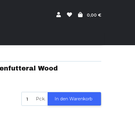
0,00 €
enfutteral Wood
Pck.
In den Warenkorb