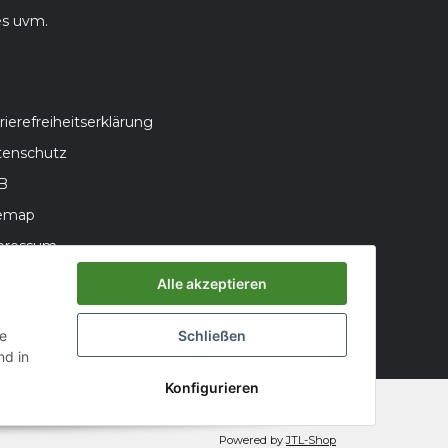
es uvm.
rierefreiheitserklärung
tenschutz
B
temap
pressum
teriegesetzhinweise
Alle akzeptieren
errufsrecht
ie
Schließen
d in
Konfigurieren
Powered by
JTL-Shop