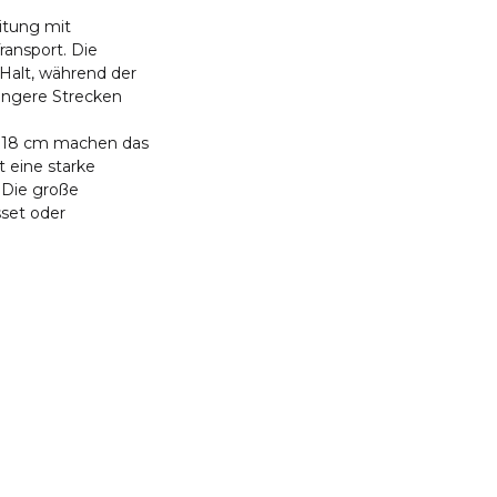
itung mit
ansport. Die
 Halt, während der
ängere Strecken
 118 cm machen das
 eine starke
 Die große
sset oder