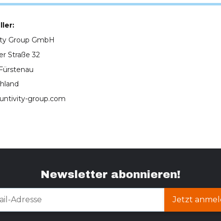
ler:
ity Group GmbH
er Straße 32
Fürstenau
hland
untivity-group.com
Newsletter abonnieren!
Jetzt anmel