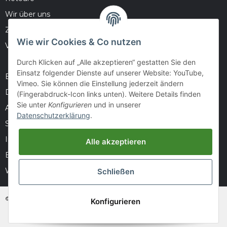
Wir über uns
Zahlungsmöglichkeiten
Wie wir Cookies & Co nutzen
Versandinformationen
Durch Klicken auf „Alle akzeptieren“ gestatten Sie den
Einsatz folgender Dienste auf unserer Website: YouTube,
Barrierefreiheitserklärung
Vimeo. Sie können die Einstellung jederzeit ändern
Datenschutz
(Fingerabdruck-Icon links unten). Weitere Details finden
Sie unter
Konfigurieren
und in unserer
AGB
Datenschutzerklärung
.
Sitemap
Impressum
Alle akzeptieren
Batteriegesetzhinweise
Widerrufsrecht
Schließen
© huntivity-group.at
Konfigurieren
* Alle Preise inkl. gesetzlicher USt., zzgl.
Versand