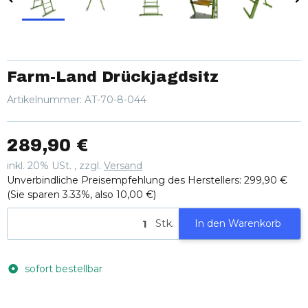
Farm-Land Drückjagdsitz
Artikelnummer:
AT-70-8-044
289,90 €
inkl. 20% USt. , zzgl.
Versand
Unverbindliche Preisempfehlung des Herstellers
:
299,90 €
(Sie sparen
3.33%
, also
10,00 €
)
Stk.
In den Warenkorb
sofort bestellbar