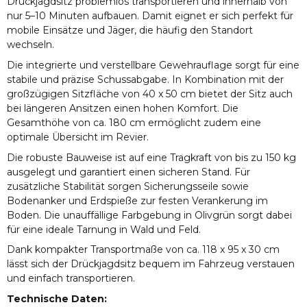
Drückjagdsitz problemlos transportieren und innerhalb von
nur 5–10 Minuten aufbauen. Damit eignet er sich perfekt für
mobile Einsätze und Jäger, die häufig den Standort
wechseln.
Die integrierte und verstellbare Gewehrauflage sorgt für eine
stabile und präzise Schussabgabe. In Kombination mit der
großzügigen Sitzfläche von 40 x 50 cm bietet der Sitz auch
bei längeren Ansitzen einen hohen Komfort. Die
Gesamthöhe von ca. 180 cm ermöglicht zudem eine
optimale Übersicht im Revier.
Die robuste Bauweise ist auf eine Tragkraft von bis zu 150 kg
ausgelegt und garantiert einen sicheren Stand. Für
zusätzliche Stabilität sorgen Sicherungsseile sowie
Bodenanker und Erdspieße zur festen Verankerung im
Boden. Die unauffällige Farbgebung in Olivgrün sorgt dabei
für eine ideale Tarnung in Wald und Feld.
Dank kompakter Transportmaße von ca. 118 x 95 x 30 cm
lässt sich der Drückjagdsitz bequem im Fahrzeug verstauen
und einfach transportieren.
Technische Daten: