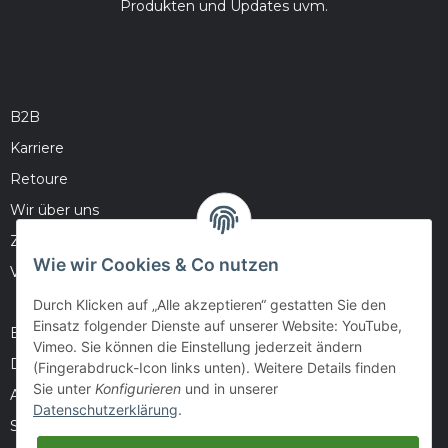
Produkten und Updates uvm.
B2B
Karriere
Retoure
Wir über uns
Zahlungsmöglichkeiten
Wie wir Cookies & Co nutzen
Versandinformationen
Durch Klicken auf „Alle akzeptieren“ gestatten Sie den
Einsatz folgender Dienste auf unserer Website: YouTube,
Barrierefreiheitserklärung
Vimeo. Sie können die Einstellung jederzeit ändern
Datenschutz
(Fingerabdruck-Icon links unten). Weitere Details finden
Sie unter
Konfigurieren
und in unserer
AGB
Datenschutzerklärung
.
Sitemap