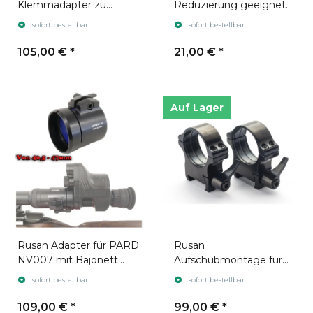
Klemmadapter zu
Reduzierung geeignet
Modular-Aufnahme
für Rusan
sofort bestellbar
sofort bestellbar
M52x0.75
Klemmadapter
105,00 €
*
21,00 €
*
Auf Lager
Rusan Adapter für PARD
Rusan
NV007 mit Bajonett
Aufschubmontage für
Aufnahme
Weaver, Quick Release,
sofort bestellbar
sofort bestellbar
30mm
109,00 €
*
99,00 €
*