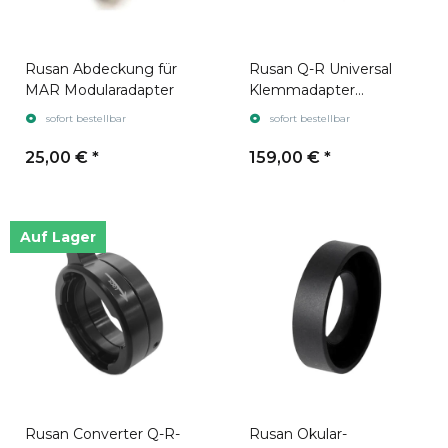
Rusan Abdeckung für
Rusan Q-R Universal
MAR Modularadapter
Klemmadapter
(M52x0.75) SHORT
sofort bestellbar
sofort bestellbar
25,00 €
*
159,00 €
*
Auf Lager
Rusan Converter Q-R-
Rusan Okular-