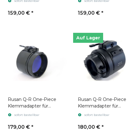
sofort bestellbar
sofort bestellbar
Adapter
159,00 €
*
159,00 €
*
Auf Lager
Rusan Q-R One-Piece
Rusan Q-R One-Piece
Klemmadapter für
Klemmadapter für
Pulsar Core
Pulsar Krypton
sofort bestellbar
sofort bestellbar
179,00 €
*
180,00 €
*