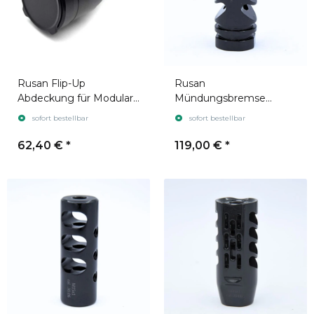
Rusan Flip-Up
Rusan
Abdeckung für Modular
Mündungsbremse
Adapter System
Advance (3 Kammern)
sofort bestellbar
sofort bestellbar
62,40 €
*
119,00 €
*