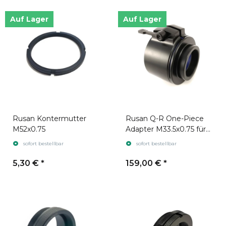
Auf Lager
Auf Lager
Rusan Kontermutter
Rusan Q-R One-Piece
M52x0.75
Adapter M33.5x0.75 für
Guide TA435/ Night Lux
sofort bestellbar
sofort bestellbar
5,30 €
*
159,00 €
*