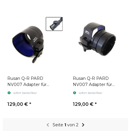
Rusan Q-R PARD
Rusan Q-R PARD
NV007 Adapter für
NV007 Adapter für
Zielfernrohr Leica
Zielfernrohr Swarovski
sofort bestellbar
sofort bestellbar
Magnus gen. 2
Z6i gen. 1
129,00 €
*
129,00 €
*
Seite
1
von 2