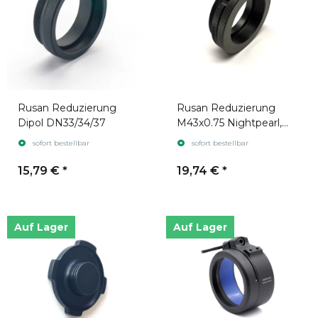
Rusan Reduzierung
Rusan Reduzierung
Dipol DN33/34/37
M43x0.75 Nightpearl,
Cono, Liemke Luchs,
sofort bestellbar
sofort bestellbar
Seer, NightSeer, Merlin
35
15,79 €
*
19,74 €
*
Auf Lager
Auf Lager