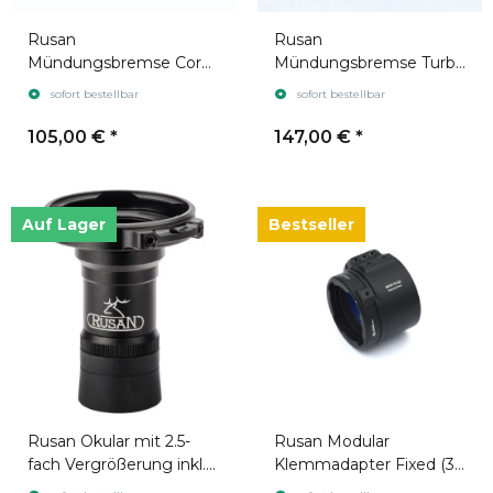
Rusan
Rusan
Mündungsbremse Core
Mündungsbremse Turbo
(3 Kammern)
(4 Kammern)
sofort bestellbar
sofort bestellbar
105,00 €
*
147,00 €
*
Auf Lager
Bestseller
Rusan Okular mit 2.5-
Rusan Modular
fach Vergrößerung inkl.
Klemmadapter Fixed (3
Verbinder für Modularen
Schrauben)