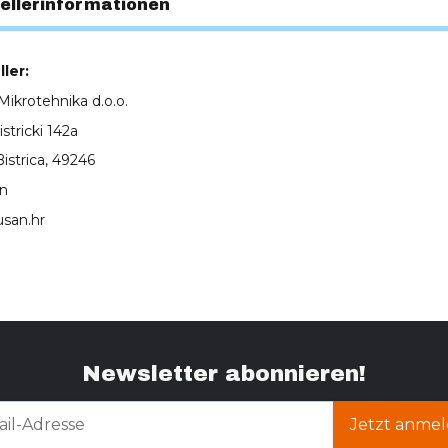
ellerinformationen
ler:
ikrotehnika d.o.o.
tricki 142a
Bistrica, 49246
en
usan.hr
Newsletter abonnieren!
Jetzt anmel