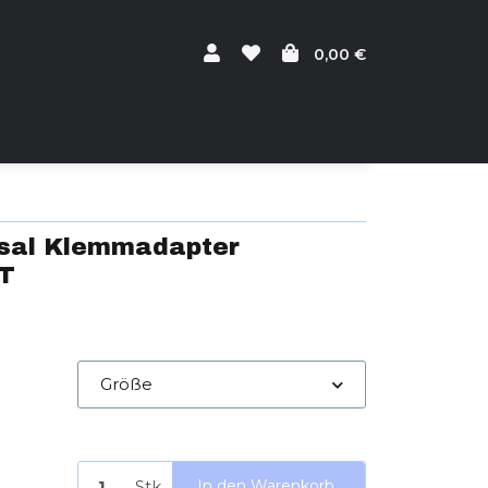
0,00 €
rsal Klemmadapter
T
Größe
Stk.
In den Warenkorb