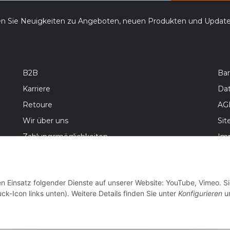
en Sie Neuigkeiten zu Angeboten, neuen Produkten und Updat
B2B
Bar
Karriere
Da
Retoure
AG
Wir über uns
Si
Zahlungsmöglichkeiten
Im
Versandinformationen
Bat
Wid
en Einsatz folgender Dienste auf unserer Website: YouTube, Vimeo. S
ck-Icon links unten). Weitere Details finden Sie unter
Konfigurieren
un