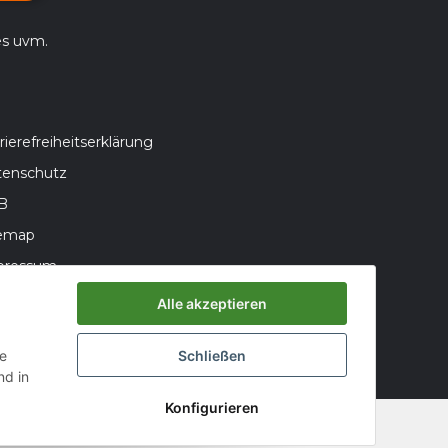
es uvm.
rierefreiheitserklärung
tenschutz
B
temap
pressum
teriegesetzhinweise
Alle akzeptieren
errufsrecht
ie
Schließen
d in
Konfigurieren