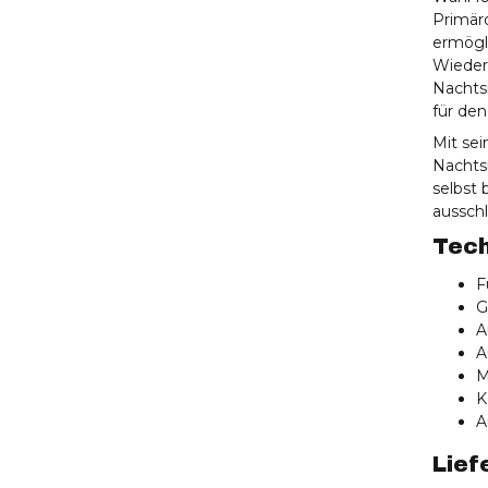
Primär
ermögli
Wiederh
Nachts
für den
Mit se
Nachtsi
selbst
aussch
Tech
F
G
A
A
M
K
A
Lief