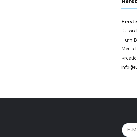
Herst
Herstel
Rusan M
Hum Bis
Marija 
Kroati
info@r