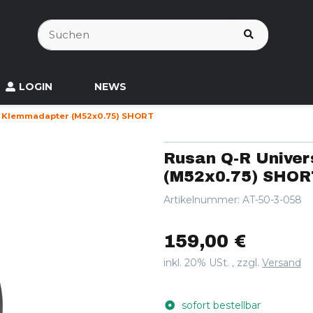
LOGIN
NEWS
l Klemmadapter (M52x0.75) SHORT
Rusan Q-R Unive
(M52x0.75) SHOR
Artikelnummer:
AT-50-3-058
159,00 €
inkl. 20% USt. , zzgl.
Versand
sofort bestellbar