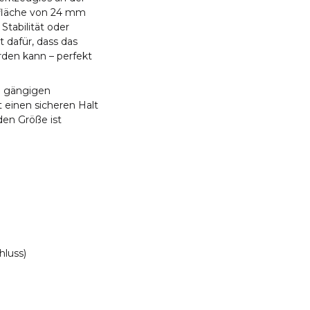
efläche von 24 mm
Stabilität oder
 dafür, dass das
den kann – perfekt
n gängigen
 einen sicheren Halt
en Größe ist
hluss)