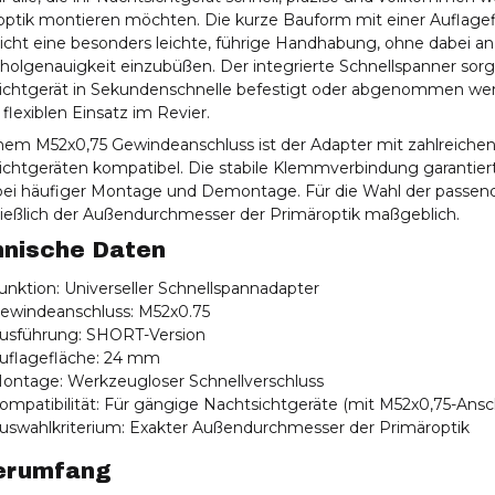
optik montieren möchten. Die kurze Bauform mit einer Auflag
cht eine besonders leichte, führige Handhabung, ohne dabei an 
olgenauigkeit einzubüßen. Der integrierte Schnellspanner sorgt
ichtgerät in Sekundenschnelle befestigt oder abgenommen wer
 flexiblen Einsatz im Revier.
inem M52x0,75 Gewindeanschluss ist der Adapter mit zahlreiche
chtgeräten kompatibel. Die stabile Klemmverbindung garantiert
 bei häufiger Montage und Demontage. Für die Wahl der passend
ließlich der Außendurchmesser der Primäroptik maßgeblich.
nische Daten
unktion: Universeller Schnellspannadapter
ewindeanschluss: M52x0.75
usführung: SHORT-Version
uflagefläche: 24 mm
ontage: Werkzeugloser Schnellverschluss
ompatibilität: Für gängige Nachtsichtgeräte (mit M52x0,75-Ansc
uswahlkriterium: Exakter Außendurchmesser der Primäroptik
erumfang