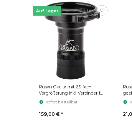
Auf Lager
Rusan Okular mit 2.5-fach
Rus
Vergrößerung inkl. Verbinder für
geei
Modularen Adapter
Kle
sofort bestellbar
s
159,00 €
*
21,