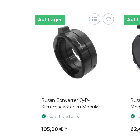
Auf Lager
Auf 
Rusan Converter Q-R-
Rusa
Klemmadapter zu Modular-
Mod
Aufnahme M52x0.75
sofort bestellbar
s
105,00 €
*
62,