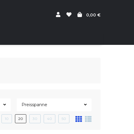
0,00 €
Preisspanne
10
20
30
40
50