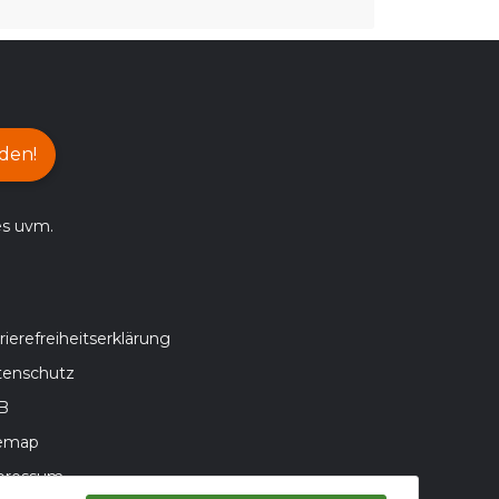
den!
es uvm.
rierefreiheitserklärung
tenschutz
B
temap
pressum