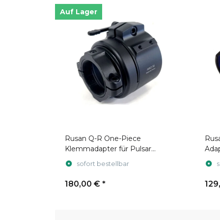
Auf Lager
Rusan Q-R One-Piece
Rus
Klemmadapter für Pulsar
Adap
Krypton
Mag
sofort bestellbar
s
180,00 €
*
129