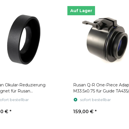
Auf Lager
an Okular-Reduzierung
Rusan Q-R One-Piece Adap
gnet für Rusan
M33.5x0.75 für Guide TA435
mmadapter
Night Lux
ofort bestellbar
sofort bestellbar
00 €
*
159,00 €
*