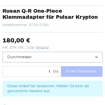
Rusan Q-R One-Piece
Klemmadapter für Pulsar Krypton
Artikelnummer:
AT-50-3-064
180,00 €
inkl. 20% USt. , zzgl.
Versand
Durchmesser
Stk.
In den Warenkorb
x
Dieser Artikel hat Variationen. Wählen Sie bitte die
gewünschte Variation aus.