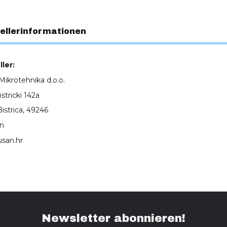
ellerinformationen
ler:
ikrotehnika d.o.o.
tricki 142a
Bistrica, 49246
en
usan.hr
Newsletter abonnieren!