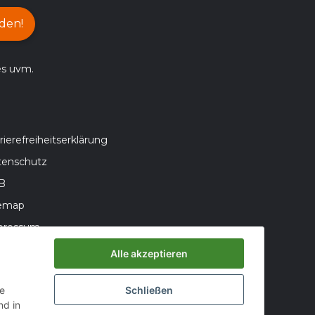
den!
es uvm.
rierefreiheitserklärung
tenschutz
B
temap
pressum
teriegesetzhinweise
Alle akzeptieren
errufsrecht
ie
Schließen
d in