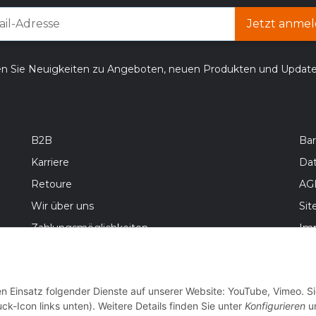
Jetzt anmel
en Sie Neuigkeiten zu Angeboten, neuen Produkten und Updat
B2B
Bar
Karriere
Da
Retoure
AG
Wir über uns
Si
Zahlungsmöglichkeiten
Im
Versandinformationen
Bat
Wid
en Einsatz folgender Dienste auf unserer Website: YouTube, Vimeo. S
ck-Icon links unten). Weitere Details finden Sie unter
Konfigurieren
un