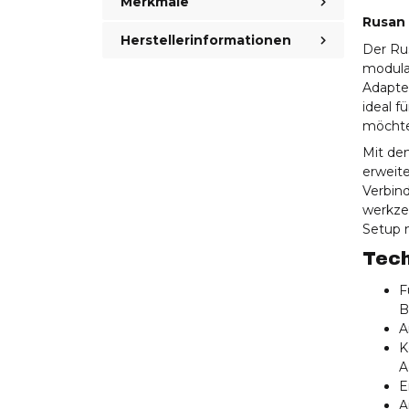
Merkmale
Rusan
Herstellerinformationen
Der Ru
modula
Adapte
ideal f
möchte
Mit de
erweite
Verbin
werkzeu
Setup 
Tech
F
B
A
K
A
E
A