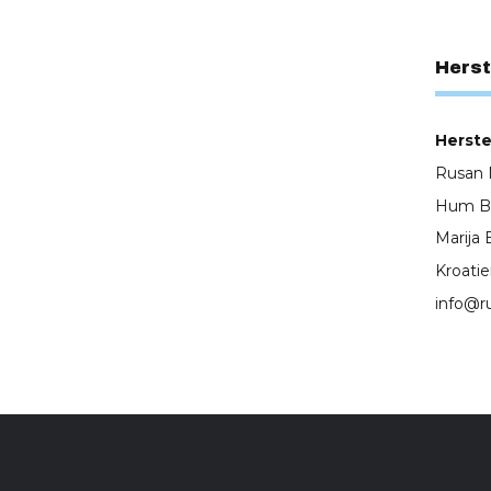
Herst
Herstel
Rusan M
Hum Bis
Marija 
Kroati
info@r