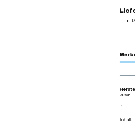
Lief
R
Merk
Herste
Rusan
, ,
Inhalt: