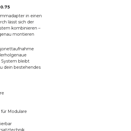
0.75
emmadapter in einen
 lässt sich der
ystem kombinieren –
olgenau montieren
ajonettaufnahme
ederholgenaue
 System bleibt
 du dein bestehendes
re
 für Modulare
ierbar
satztechnik